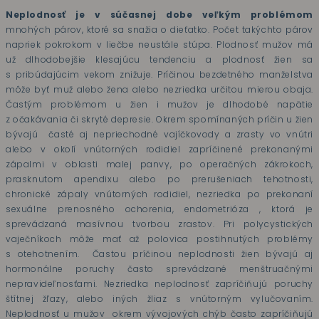
Neplodnosť je v súčasnej dobe veľkým problémom
mnohých párov, ktoré sa snažia o dieťatko. Počet takýchto párov
napriek pokrokom v liečbe neustále stúpa. Plodnosť mužov má
už dlhodobejšie klesajúcu tendenciu a plodnosť žien sa
s pribúdajúcim vekom znižuje. Príčinou bezdetného manželstva
môže byť muž alebo žena alebo nezriedka určitou mierou obaja.
Častým problémom u žien i mužov je dlhodobé napätie
z očakávania či skryté depresie. Okrem spomínaných príčin u žien
bývajú
časté aj nepriechodné vajíčkovody a zrasty vo vnútri
alebo v okolí vnútorných rodidiel zapríčinené prekonanými
zápalmi v oblasti malej panvy, po operačných zákrokoch,
prasknutom apendixu alebo po prerušeniach tehotnosti,
chronické zápaly vnútorných rodidiel, nezriedka po prekonaní
sexuálne prenosného ochorenia, endometrióza , ktorá je
sprevádzaná masívnou tvorbou zrastov. Pri polycystických
vaječníkoch môže mať až polovica postihnutých problémy
s otehotnením.
Častou príčinou neplodnosti žien bývajú aj
hormonálne poruchy často sprevádzané menštruačnými
nepravideľnosťami. Nezriedka neplodnosť zapríčiňujú poruchy
štítnej žľazy, alebo iných žliaz s vnútorným vylučovaním.
Neplodnosť u mužov
okrem vývojových chýb často zapríčiňujú