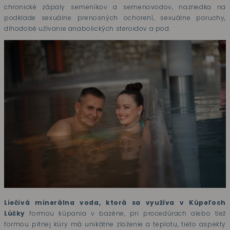
chronické zápaly semeníkov a semenovodov, nazriedka na
podklade sexuálne prenosných ochorení, sexuálne poruchy,
dlhodobé užívanie anabolických steroidov a pod.
Liečivá minerálna voda, ktorá sa využíva v Kúpeľoch
Lúčky
formou kúpania v bazéne, pri procedúrach alebo tiež
formou pitnej kúry má unikátne zloženie a teplotu, tieto aspekty