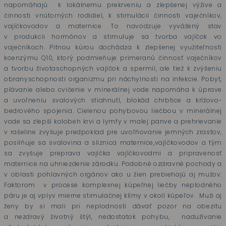
napomáhajú
k lokálnemu prekrveniu a zlepšenej výžive a
činnosti vnútorných rodidiel, k stimulácii činnosti vaječníkov,
vajíčkovodov a maternice. To navodzuje vyvážený stav
v produkcii hormónov a stimuluje sa tvorba vajíčok vo
vaječníkoch. Pitnou kúrou dochádza k zlepšenej využiteľnosti
koenzýmu Q10, ktorý podmieňuje primeranú činnosť vaječníkov
a tvorbu životaschopných vajíčok a spermií, ale tiež k zvýšeniu
obranyschopnosti organizmu pri náchylnosti na infekcie. Pobyt,
plávanie alebo cvičenie v minerálnej vode napomáha k úprave
a uvoľneniu svalových stiahnutí, blokád chrbtice a krížovo-
bedrového spojenia. Cielenou pohybovou liečbou v minerálnej
vode sa zlepší kolobeh krvi a lymfy v malej panve a prehrievanie
v rašeline zvyšuje predpoklad pre uvoľňovanie jemných zrastov,
posilňuje sa svalovina a sliznica maternice,vajíčkovodov a tým
sa zvyšuje preprava vajíčka vajíčkovodmi a pripravenosť
maternice na uhniezdenie zárodku. Podobné ozdravné pochody a
v oblasti pohlavných orgánov ako u žien prebiehajú aj mužov.
Faktorom
v procese komplexnej kúpeľnej liečby neplodného
páru je aj vplyv mierne stimulačnej klímy v okolí kúpeľov.
Muži aj
ženy by si mali pri neplodnosti dávať pozor na obezitu
a nezdravý životný štýl, nedostatok pohybu,
nadužívanie