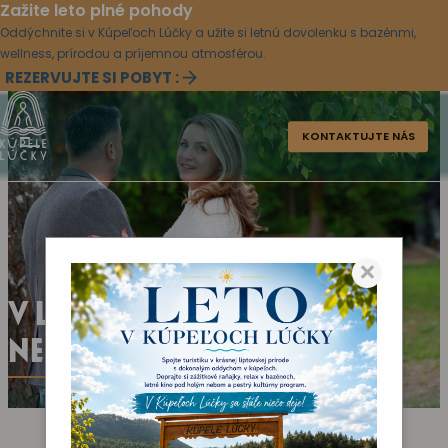
Zažite leto plné pohody
Oddýchnite si v Kúpeľoch Lúčky a užite si letnú dovolenku s bazénmi,
wellness, prírodou a príjemnou atmosférou.
REZERVUJTE SI POBYT :
KONTAKTUJTE NÁS
×
V LÚČKACH LIEČIME
NEPLODNÉ PÁRY