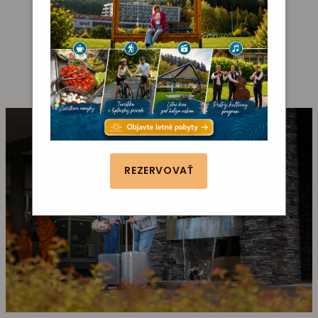
PODPORNÁ LIEČBA
NEPLODNOSTI
V KÚPEĽOCH LÚČKY
REZERVOVAŤ