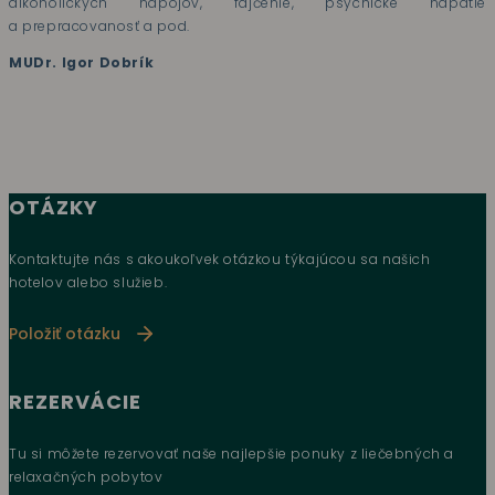
alkoholických nápojov, fajčenie, psychické napätie
a prepracovanosť a pod.
MUDr. Igor Dobrík
OTÁZKY
Kontaktujte nás s akoukoľvek otázkou týkajúcou sa našich
hotelov alebo služieb.
Položiť otázku
REZERVÁCIE
Tu si môžete rezervovať naše najlepšie ponuky z liečebných a
relaxačných pobytov