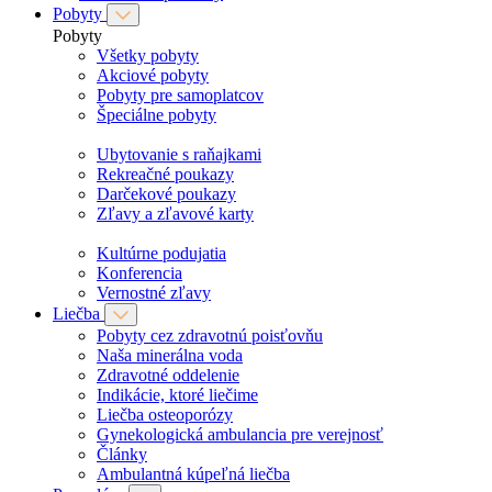
Pobyty
Pobyty
Všetky pobyty
Akciové pobyty
Pobyty pre samoplatcov
Špeciálne pobyty
Ubytovanie s raňajkami
Rekreačné poukazy
Darčekové poukazy
Zľavy a zľavové karty
Kultúrne podujatia
Konferencia
Vernostné zľavy
Liečba
Pobyty cez zdravotnú poisťovňu
Naša minerálna voda
Zdravotné oddelenie
Indikácie, ktoré liečime
Liečba osteoporózy
Gynekologická ambulancia pre verejnosť
Články
Ambulantná kúpeľná liečba