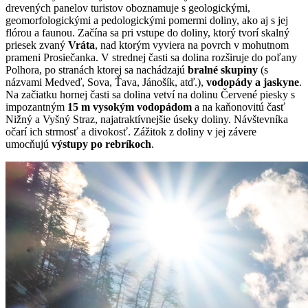
drevených panelov turistov oboznamuje s geologickými,
geomorfologickými a pedologickými pomermi doliny, ako aj s jej
flórou a faunou. Začína sa pri vstupe do doliny, ktorý tvorí skalný
priesek zvaný
Vráta
, nad ktorým vyviera na povrch v mohutnom
prameni Prosiečanka. V strednej časti sa dolina rozširuje do poľany
Polhora, po stranách ktorej sa nachádzajú
bralné skupiny
(s
názvami Medveď, Sova, Ťava, Jánošík, atď.),
vodopády a jaskyne
.
Na začiatku hornej časti sa dolina vetví na dolinu Červené piesky s
impozantným
15 m vysokým vodopádom
a na kaňonovitú časť
Nižný a Vyšný Straz, najatraktívnejšie úseky doliny. Návštevníka
očarí ich strmosť a divokosť. Zážitok z doliny v jej závere
umocňujú
výstupy po rebríkoch
.