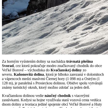
Za horným vyústením doliny sa nachádza
trávnatá plošina
Svorad
, cez ktorú pokračuje modro značkovaný chodník do obce
Veľké Borové – východiska do
Kvačianskej doliny
zo
severu.
Kaňonovitá dolina
, ktorá je hlboko zarezaná v dolomitoch
a vápencoch medzi masívmi Čiernej hory (1 098 m) a Ostrým (1
128 m), je paralelná s Prosieckou dolinou. Obidve spolu vytvárajú
známy turistický okruh, ktorý možno zdolať za jeden deň.
Kvačianskou dolinou vedie
náučný chodník
s viacerými
zastávkami. Kedysi sa hojne využívala stará vozová cesta vedúca
dnom doliny a tvoriaca jediné spojenie obcí Veľké Borové a Huty