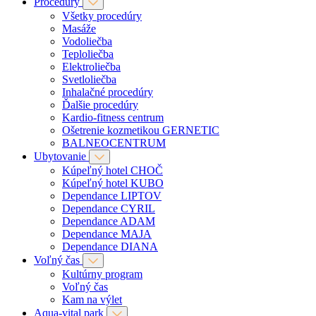
Procedúry
Všetky procedúry
Masáže
Vodoliečba
Teploliečba
Elektroliečba
Svetloliečba
Inhalačné procedúry
Ďalšie procedúry
Kardio-fitness centrum
Ošetrenie kozmetikou GERNETIC
BALNEOCENTRUM
Ubytovanie
Kúpeľný hotel CHOČ
Kúpeľný hotel KUBO
Dependance LIPTOV
Dependance CYRIL
Dependance ADAM
Dependance MAJA
Dependance DIANA
Voľný čas
Kultúrny program
Voľný čas
Kam na výlet
Aqua-vital park