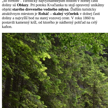
„so svetom“. Turisticky najvýznamnejším bodom v hornej časti
doliny sú
Oblazy
. Pri potoku Kvačianka tu stojí opravený unikátny
objekt
starého dreveného vodného mlyna
. Ďalším turisticky
atraktívnym miestom je
Roháč – skalný výčnelok
v dolnej časti
doliny a najvyšší bod na starej vozovej ceste. V roku 1860 tu
postavili kamenný kríž, od ktorého je nádherný pohľad na celý
kaňon.