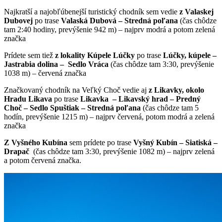
Najkratší a najobľúbenejší turistický chodník sem vedie
z Valaskej
Dubovej
po trase
Valaská Dubová – Stredná poľana
(čas chôdze
tam 2:40 hodiny, prevýšenie 942 m) – najprv modrá a potom zelená
značka
Prídete sem tiež
z lokality Kúpele Lúčky
po trase
Lúčky, kúpele –
Jastrabia dolina – Sedlo Vráca
(čas chôdze tam 3:30, prevýšenie
1038 m) – červená značka
Značkovaný chodník na Veľký Choč vedie aj
z Likavky, okolo
Hradu Likava
po trase
Likavka –
Likavský hrad
– Predný
Choč – Sedlo Spuštiak – Stredná poľana
(čas chôdze tam 5
hodín, prevýšenie 1215 m) – najprv červená, potom modrá a zelená
značka
Z Vyšného Kubína
sem prídete po trase
Vyšný Kubín – Siatiská –
Drapač
(čas chôdze tam 3:30, prevýšenie 1082 m) – najprv zelená
a potom červená značka.