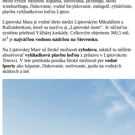
môžu využiť možnosť kúpania, surfovania, jachtingu, školu
windsurfingu, člnkovanie, vodné bicyklovanie, minigolf, rybárčenie,
plavbu vyhliadkovou loďou Liptov.
Liptovská Mara je vodné dielo medzi Liptovským Mikulášom a
Ružomberkom, ktoré sa nazýva aj „Liptovské more“. Je súčasťou
systému priehrad Vážskej kaskády. Celkovým objemom 360,5 mil.
3
m
je
najväčšou vodnou nádržou na Slovensku
.
Na Liptovskej Mare sú široké možnosti
rybolovu
, taktiež tu môžete
absolvovať
vyhliadkovú plavbu loďou
z prístavu v Liptovskom
Trnovci. V lete priehrada ponúka široké možnosti pre
vodné
športy
ako kúpanie, člnkovanie, surfovanie, jazdu na vodných
skútroch a iné.