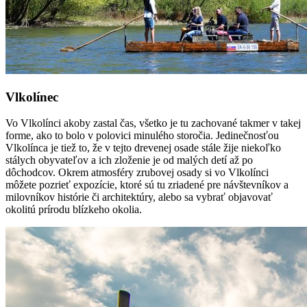
Vlkolínec
Vo Vlkolínci akoby zastal čas, všetko je tu zachované takmer v takej
forme, ako to bolo v polovici minulého storočia. Jedinečnosťou
Vlkolínca je tiež to, že v tejto drevenej osade stále žije niekoľko
stálych obyvateľov a ich zloženie je od malých detí až po
dôchodcov. Okrem atmosféry zrubovej osady si vo Vlkolínci
môžete pozrieť expozície, ktoré sú tu zriadené pre návštevníkov a
milovníkov histórie či architektúry, alebo sa vybrať objavovať
okolitú prírodu blízkeho okolia.