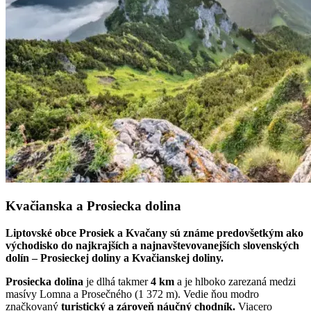
Kvačianska a Prosiecka dolina
Liptovské obce Prosiek a Kvačany sú známe predovšetkým ako
východisko do najkrajších a najnavštevovanejších slovenských
dolín – Prosieckej doliny a Kvačianskej doliny.
Prosiecka dolina
je dlhá takmer
4 km
a je hlboko zarezaná medzi
masívy Lomna a Prosečného (1 372 m). Vedie ňou modro
značkovaný
turistický a zároveň náučný chodník.
Viacero