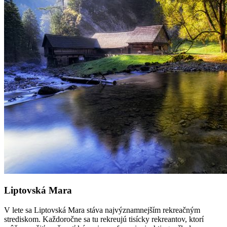
Liptovská Mara
V lete sa Liptovská Mara stáva najvýznamnejším rekreačným
strediskom. Každoročne sa tu rekreujú tisícky rekreantov, ktorí