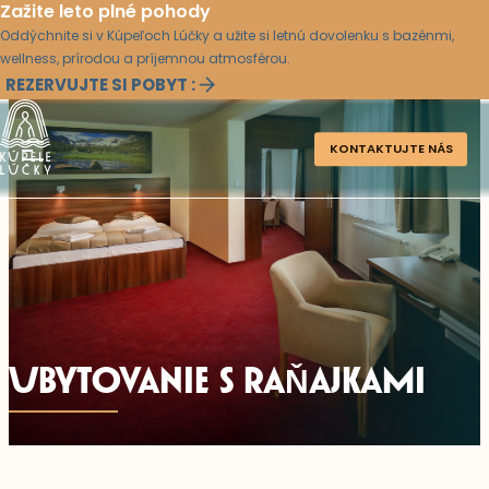
Zažite leto plné pohody
Oddýchnite si v Kúpeľoch Lúčky a užite si letnú dovolenku s bazénmi,
wellness, prírodou a príjemnou atmosférou.
REZERVUJTE SI POBYT :
KONTAKTUJTE NÁS
UBYTOVANIE S RAŇAJKAMI