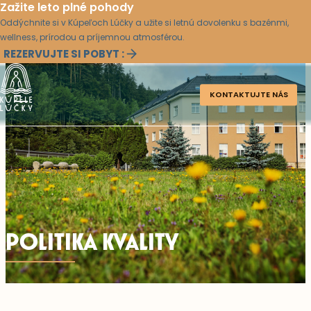
Zažite leto plné pohody
Oddýchnite si v Kúpeľoch Lúčky a užite si letnú dovolenku s bazénmi,
wellness, prírodou a príjemnou atmosférou.
REZERVUJTE SI POBYT :
KONTAKTUJTE NÁS
POLITIKA KVALITY