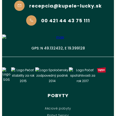
recepcia@kupele-lucky.sk
00 421 44 43 75 111
GPS: N 49.132432, E 19.399128
POBYTY
Akciové pobyty
Pobyt Senior