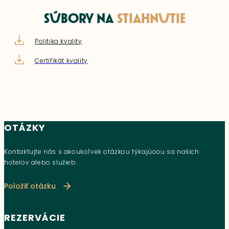
SÚBORY NA
STIAHNUTIE
Politika kvality
Certifikát kvality
OTÁZKY
Kontaktujte nás s akoukoľvek otázkou týkajúcou sa našich
hotelov alebo služieb.
Položiť otázku
REZERVÁCIE