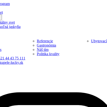
rogram
et
tálny svet
soľná jaskyňa
Referencie
Ubytovací
Gastronómia
s
Náš tím
Politika kvality
421 44 43 75 111
kupele-lucky.sk