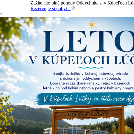
Zažite leto plné pohody
Oddýchnite si v Kúpeľoch Lúčk
Rezervujte si pobyt :
×