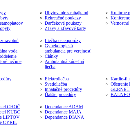
yty
Ubytovanie s raňajkami
Kultúrne p
byty
Rekreačné poukazy
Konferenc
 samoplatcov
Darčekové poukazy
Vernostné
pobyty
Zľavy a zľavové karty
 zdravotnú
Liečba osteoporózy
Gynekologická
álna voda
ambulancia pre verejnosť
oddelenie
Články
ktoré liečime
Ambulantná kúpeľná
liečba
cedúry
Elektroliečba
Kardio-fit
Svetloliečba
Ošetrenie
Inhalačné procedúry
GERNET
Ďalšie procedúry
BALNE
otel CHOČ
Dependance ADAM
otel KUBO
Dependance MAJA
ce LIPTOV
Dependance DIANA
ce CYRIL