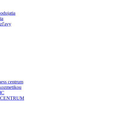
odujatia
ia
 zľavy
ness centrum
 kozmetikou
IC
OCENTRUM