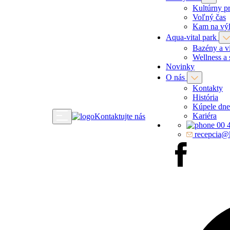
Kultúrny p
Voľný čas
Kam na výl
Aqua-vital park
Bazény a vi
Wellness a 
Novinky
O nás
Kontakty
História
Kúpele dne
Kariéra
Kontaktujte nás
00 
recepcia@