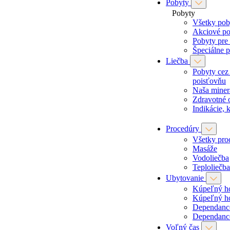
Pobyty
Pobyty
Všetky pob
Akciové po
Pobyty pre
Špeciálne 
Liečba
Pobyty cez
poisťovňu
Naša miner
Zdravotné 
Indikácie, 
Procedúry
Všetky pro
Masáže
Vodoliečba
Teploliečba
Ubytovanie
Kúpeľný h
Kúpeľný h
Dependan
Dependan
Voľný čas