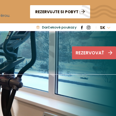
REZERVUJTE SI POBYT :
férou.
SK
Darčekové poukazy
REZERVOVAŤ