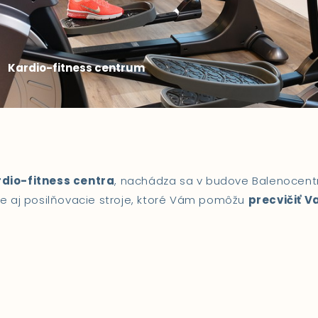
Kardio-fitness centrum
dio-fitness centra
, nachádza sa v budove Balenocentr
ale aj posilňovacie stroje, ktoré Vám pomôžu
precvičiť V