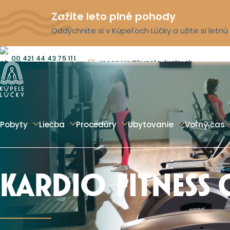
Zažite leto plné pohody
Oddýchnite si v Kúpeľoch Lúčky a užite si letn
00 421 44 43 75 111
recepcia@kupele-lucky.sk
Pobyty
Liečba
Procedúry
Ubytovanie
Voľný čas
KARDIO-FITNESS