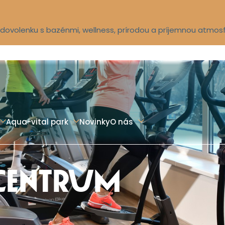
ú dovolenku s bazénmi, wellness, prírodou a príjemnou atmos
Aqua-vital park
Novinky
O nás
 CENTRUM