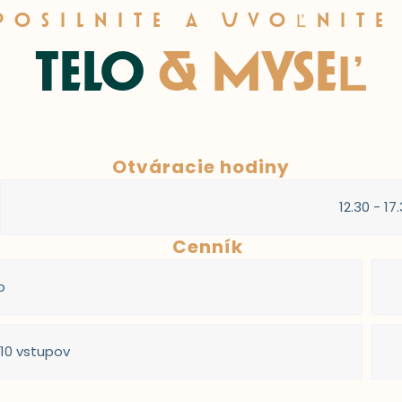
POSILNITE A UVOĽNIT
TELO
& MYSEĽ
Otváracie hodiny
12.30 - 17
Cenník
p
10 vstupov