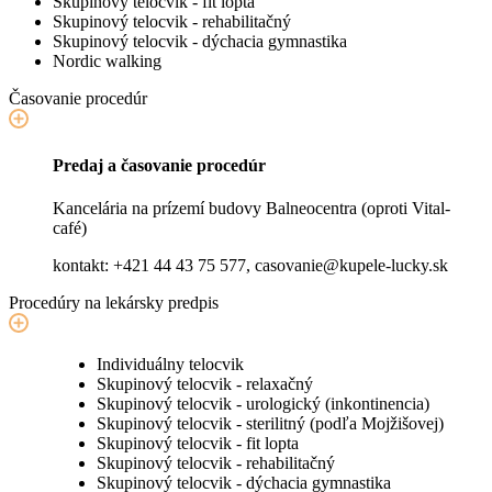
Skupinový telocvik - fit lopta
Skupinový telocvik - rehabilitačný
Skupinový telocvik - dýchacia gymnastika
Nordic walking
Časovanie procedúr
Predaj a časovanie procedúr
Kancelária na prízemí budovy Balneocentra (oproti Vital-
café)
kontakt: +421 44 43 75 577,
casovanie@kupele-lucky.sk
Procedúry na lekársky predpis
Individuálny telocvik
Skupinový telocvik - relaxačný
Skupinový telocvik - urologický (inkontinencia)
Skupinový telocvik - sterilitný (podľa Mojžišovej)
Skupinový telocvik - fit lopta
Skupinový telocvik - rehabilitačný
Skupinový telocvik - dýchacia gymnastika