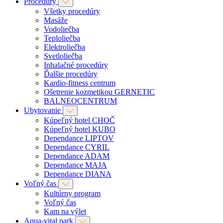
Procedúry
Všetky procedúry
Masáže
Vodoliečba
Teploliečba
Elektroliečba
Svetloliečba
Inhalačné procedúry
Ďalšie procedúry
Kardio-fitness centrum
Ošetrenie kozmetikou GERNETIC
BALNEOCENTRUM
Ubytovanie
Kúpeľný hotel CHOČ
Kúpeľný hotel KUBO
Dependance LIPTOV
Dependance CYRIL
Dependance ADAM
Dependance MAJA
Dependance DIANA
Voľný čas
Kultúrny program
Voľný čas
Kam na výlet
Aqua-vital park