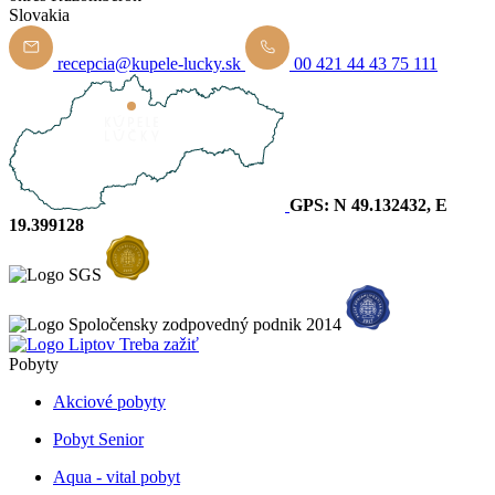
Slovakia
recepcia@kupele-lucky.sk
00 421 44 43 75 111
GPS: N 49.132432, E
19.399128
Pobyty
Akciové pobyty
Pobyt Senior
Aqua - vital pobyt