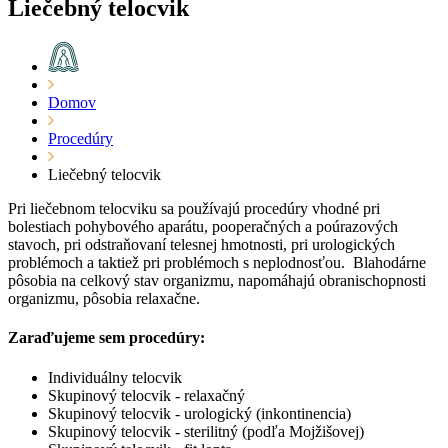
Liečebný telocvik
Domov
Procedúry
Liečebný telocvik
Pri liečebnom telocviku sa používajú procedúry vhodné pri
bolestiach pohybového aparátu, pooperačných a poúrazových
stavoch, pri odstraňovaní telesnej hmotnosti, pri urologických
problémoch a taktiež pri problémoch s neplodnosťou. Blahodárne
pôsobia na celkový stav organizmu, napomáhajú obranischopnosti
organizmu, pôsobia relaxačne.
Zaraďujeme sem procedúry:
Individuálny telocvik
Skupinový telocvik - relaxačný
Skupinový telocvik - urologický (inkontinencia)
Skupinový telocvik - sterilitný (podľa Mojžišovej)