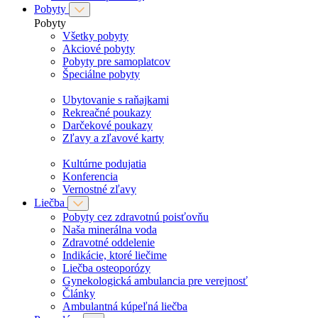
Pobyty
Pobyty
Všetky pobyty
Akciové pobyty
Pobyty pre samoplatcov
Špeciálne pobyty
Ubytovanie s raňajkami
Rekreačné poukazy
Darčekové poukazy
Zľavy a zľavové karty
Kultúrne podujatia
Konferencia
Vernostné zľavy
Liečba
Pobyty cez zdravotnú poisťovňu
Naša minerálna voda
Zdravotné oddelenie
Indikácie, ktoré liečime
Liečba osteoporózy
Gynekologická ambulancia pre verejnosť
Články
Ambulantná kúpeľná liečba