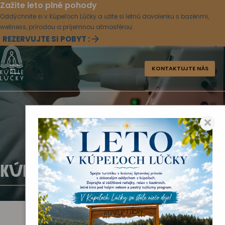
Zažite leto plné pohody
Oddýchnite si v Kúpeľoch Lúčky a užite si letnú dovolenku s bazénmi,
wellness, prírodou a príjemnou atmosférou.
REZERVUJTE SI POBYT :
KONTAKTUJTE NÁS
×
KÚPEĽNÁ LIEČBA A