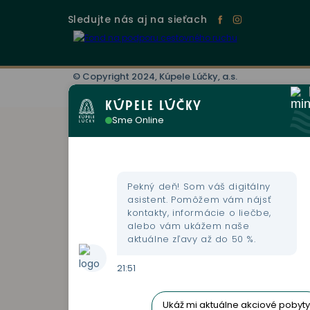
Sledujte nás aj na sieťach
© Copyright 2024, Kúpele Lúčky, a.s.
Tvorba webstránok
Dataid
KÚPELE LÚČKY
Sme Online
Pekný deň! Som váš digitálny
asistent. Pomôžem vám nájsť
kontakty, informácie o liečbe,
alebo vám ukážem naše
aktuálne zľavy až do 50 %.
21:51
Ukáž mi aktuálne akciové pobyty