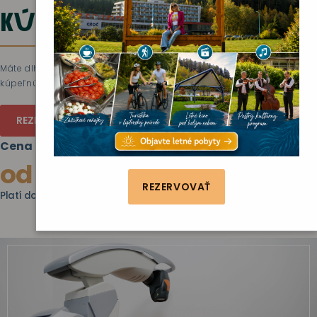
KÚPEĽNÁ LIEČBA A
Máte dlhodobo zdravotný problém? Aj vy možno máte nárok na
kúpeľnú liečbu. Informujte sa u svojho lekára.
REZERVUJTE SI KÚPEĽNÚ LIEČBU TELEFONICKY ALEBO EMAILO
Cena pobytu od
od 21 €
/noc
REZERVOVAŤ
Platí do 31.10.2026