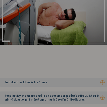
Indikácie ktoré liečime:
Poplatky nehradené zdravotnou poisťovňou, ktoré
uhrádzate pri nástupe na kúpeľnú liečbu A: