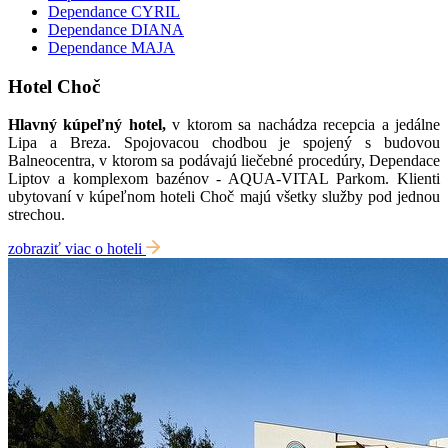
Dependance CYRIL
Dependance DIANA
Dependance MAJA
Hotel Choč
Hlavný kúpeľný hotel,
v ktorom sa nachádza recepcia a jedálne
Lipa a Breza. Spojovacou chodbou je spojený s budovou
Balneocentra, v ktorom sa podávajú liečebné procedúry, Dependace
Liptov a komplexom bazénov - AQUA-VITAL Parkom. Klienti
ubytovaní v kúpeľnom hoteli Choč majú všetky služby pod jednou
strechou.
zobraziť viac o hoteli