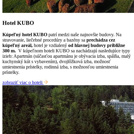
Hotel KUBO
Kúpeľný hotel KUBO
patrí medzi naše najnovšie budovy. Na
stravovanie, liečebné procedúry a bazény sa
prechádza cez
kúpeľný areál,
hotel je vzdialený
od hlavnej budovy približne
300 m.
V kúpeľnom hoteli KUBO sa nachádzajú nasledujúce typy
izieb: Apartmán (súčasťou apartmánu je obývacia izba, spálňa, malý
kuchynský kút s vybavením), dvojlôžková izba, možnosť
umiestnenia prístelky, rodinná izba, s možnosťou umiestnenia
prístelky.
zobraziť viac o hoteli