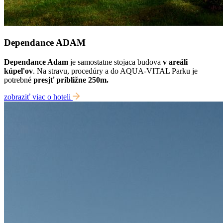
Dependance ADAM
Dependance Adam
je samostatne stojaca budova
v areáli
kúpeľov
. Na stravu, procedúry a do AQUA-VITAL Parku je
potrebné
presjť približne 250m.
zobraziť viac o hoteli