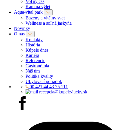
Voľný čas
Kam na výlet
Aqua-vital park
Bazény a vitálny svet
Wellness a soľná jaskyňa
Novinky
O nás
Kontakty
História
Kúpele dnes
Kariéra
Referencie
Gastronómia
Náš tím
Politika kvality
Ubytovací poriadok
00 421 44 43 75 111
recepcia@kupele-lucky.sk