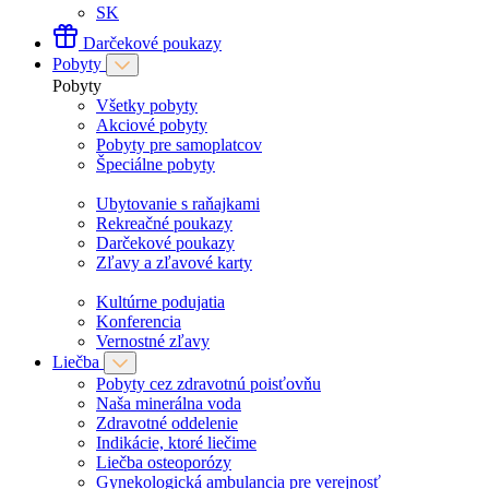
SK
Darčekové poukazy
Pobyty
Pobyty
Všetky pobyty
Akciové pobyty
Pobyty pre samoplatcov
Špeciálne pobyty
Ubytovanie s raňajkami
Rekreačné poukazy
Darčekové poukazy
Zľavy a zľavové karty
Kultúrne podujatia
Konferencia
Vernostné zľavy
Liečba
Pobyty cez zdravotnú poisťovňu
Naša minerálna voda
Zdravotné oddelenie
Indikácie, ktoré liečime
Liečba osteoporózy
Gynekologická ambulancia pre verejnosť