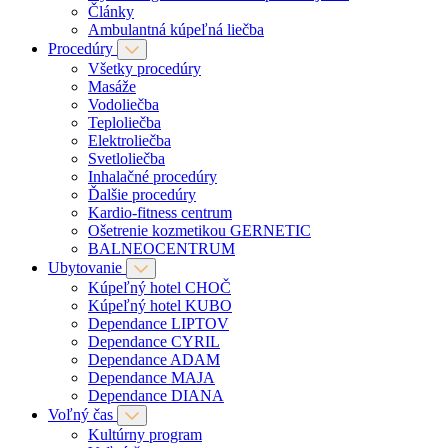
Články
Ambulantná kúpeľná liečba
Procedúry
Všetky procedúry
Masáže
Vodoliečba
Teploliečba
Elektroliečba
Svetloliečba
Inhalačné procedúry
Ďalšie procedúry
Kardio-fitness centrum
Ošetrenie kozmetikou GERNETIC
BALNEOCENTRUM
Ubytovanie
Kúpeľný hotel CHOČ
Kúpeľný hotel KUBO
Dependance LIPTOV
Dependance CYRIL
Dependance ADAM
Dependance MAJA
Dependance DIANA
Voľný čas
Kultúrny program