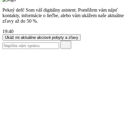
Pekný deň! Som váš digitálny asistent. Pomôžem vám nájsť
kontakty, informácie o liečbe, alebo vám ukážem naše aktuálne
zľavy až do 50 %.
19:40
Ukáž mi aktuálne akciové pobyty a zľavy