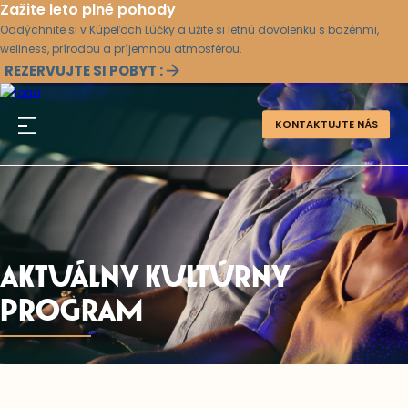
Zažite leto plné pohody
Oddýchnite si v Kúpeľoch Lúčky a užite si letnú dovolenku s bazénmi,
wellness, prírodou a príjemnou atmosférou.
REZERVUJTE SI POBYT :
KONTAKTUJTE NÁS
AKTUÁLNY KULTÚRNY
PROGRAM