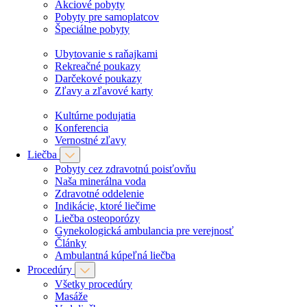
Akciové pobyty
Pobyty pre samoplatcov
Špeciálne pobyty
Ubytovanie s raňajkami
Rekreačné poukazy
Darčekové poukazy
Zľavy a zľavové karty
Kultúrne podujatia
Konferencia
Vernostné zľavy
Liečba
Pobyty cez zdravotnú poisťovňu
Naša minerálna voda
Zdravotné oddelenie
Indikácie, ktoré liečime
Liečba osteoporózy
Gynekologická ambulancia pre verejnosť
Články
Ambulantná kúpeľná liečba
Procedúry
Všetky procedúry
Masáže