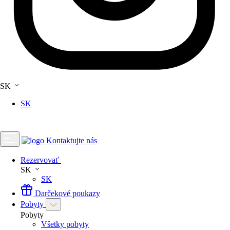
SK
SK
Kontaktujte nás
Rezervovať
SK
SK
Darčekové poukazy
Pobyty
Pobyty
Všetky pobyty