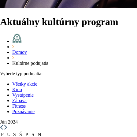
Aktuálny kultúrny program
Domov
Kultúrne podujatia
Vyberte typ podujatia:
Všetky akcie
Kino
Vystúpenie
Zábava
Fitness
Poznávanie
Jún 2024
P
U
S
Š
P
S
N