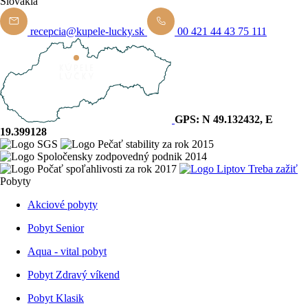
Slovakia
recepcia@kupele-lucky.sk
00 421 44 43 75 111
GPS: N 49.132432, E
19.399128
Pobyty
Akciové pobyty
Pobyt Senior
Aqua - vital pobyt
Pobyt Zdravý víkend
Pobyt Klasik