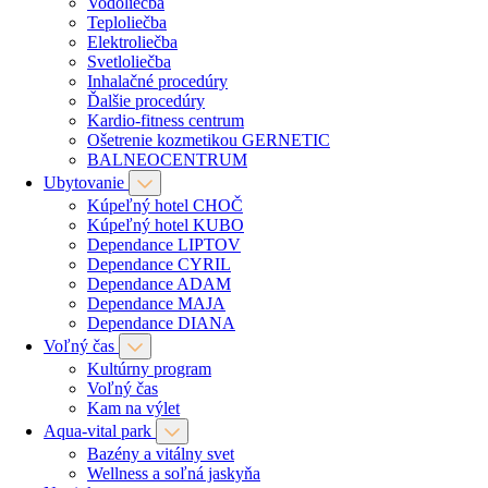
Vodoliečba
Teploliečba
Elektroliečba
Svetloliečba
Inhalačné procedúry
Ďalšie procedúry
Kardio-fitness centrum
Ošetrenie kozmetikou GERNETIC
BALNEOCENTRUM
Ubytovanie
Kúpeľný hotel CHOČ
Kúpeľný hotel KUBO
Dependance LIPTOV
Dependance CYRIL
Dependance ADAM
Dependance MAJA
Dependance DIANA
Voľný čas
Kultúrny program
Voľný čas
Kam na výlet
Aqua-vital park
Bazény a vitálny svet
Wellness a soľná jaskyňa