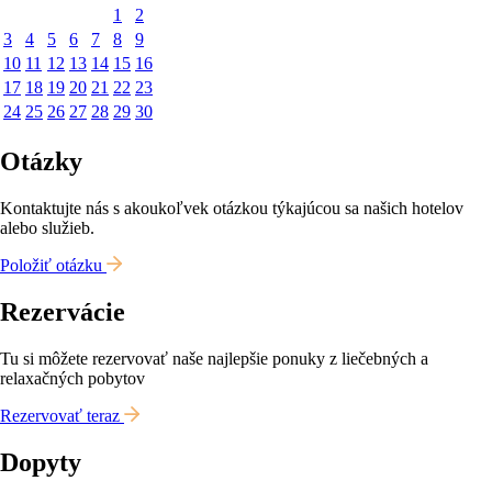
1
2
3
4
5
6
7
8
9
10
11
12
13
14
15
16
17
18
19
20
21
22
23
24
25
26
27
28
29
30
Otázky
Kontaktujte nás s akoukoľvek otázkou týkajúcou sa našich hotelov
alebo služieb.
Položiť otázku
Rezervácie
Tu si môžete rezervovať naše najlepšie ponuky z liečebných a
relaxačných pobytov
Rezervovať teraz
Dopyty