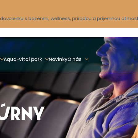
ú dovolenku s bazénmi, wellness, prírodou a príjemnou atmos
Aqua-vital park
Novinky
O nás
TÚRNY