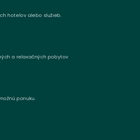
ch hotelov alebo služieb.
bných a relaxačných pobytov
u možnú ponuku.