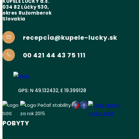
KÚPELE LÚČKY a.s.
034 82 Lúčky 530,
okres Ružomberok
Slovakia
recepcia@kupele-lucky.sk
00 421 44 43 75 111
GPS: N 49.132432, E 19.399128
POBYTY