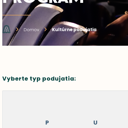
Domov
Kultúrne podujatia
Vyberte typ podujatia:
P
U