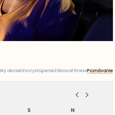
tky akcie
Kino
Vystúpenie
Zábava
Fitness
Poznávanie
S
N