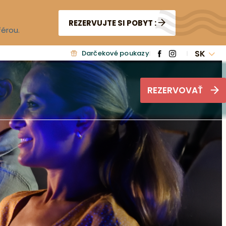
REZERVUJTE SI POBYT :
férou.
SK
Darčekové poukazy
REZERVOVAŤ