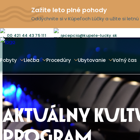
Zažite leto plné pohody
Oddýchnite si v Kúpeľoch Lúčky a užite si letn
00 421 44 43 75 111
recepcia@kupele-lucky.sk
Pobyty
Liečba
Procedúry
Ubytovanie
Voľný čas
AKTUÁLNY KUL
PROGRAM