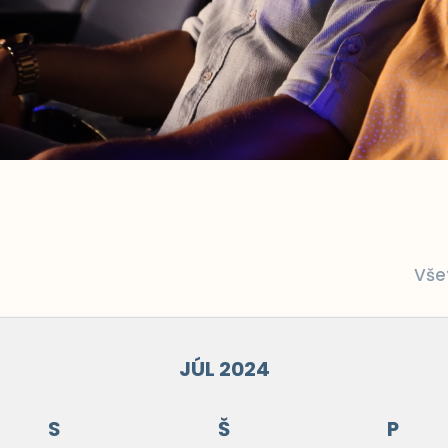
Vše
JÚL 2024
S
Š
P