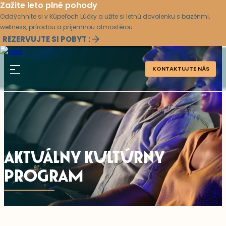
Zažite leto plné pohody
Oddýchnite si v Kúpeľoch Lúčky a užite si letnú dovolenku s bazénmi,
wellness, prírodou a príjemnou atmosférou.
REZERVUJTE SI POBYT :
KONTAKTUJTE NÁS
AKTUÁLNY KULTÚRNY
PROGRAM