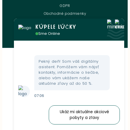
GDPR
Obchodné podmienky
Zľavové karty
KÚPELE LÚČKY
Oznamovanie protispoločenskej činnosti
Sme Online
Sledujte nás aj na sieťach
Pekný deň! Som váš digitálny
asistent. Pomôžem vám nájsť
kontakty, informácie o liečbe,
alebo vám ukážem naše
aktuálne zľavy až do 50 %.
07:06
Ukáž mi aktuálne akciové
pobyty a zľavy