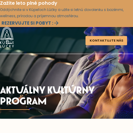
Zažite leto plné pohody
Oddýchnite si v Kúpeľoch Lúčky a užite si letnú dovolenku s bazénmi,
wellness, prírodou a príjemnou atmosférou.
REZERVUJTE SI POBYT :
KONTAKTUJTE NÁS
AKTUÁLNY KULTÚRNY
PROGRAM