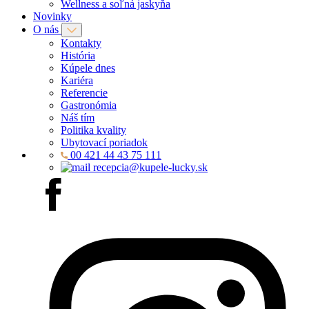
Wellness a soľná jaskyňa
Novinky
O nás
Kontakty
História
Kúpele dnes
Kariéra
Referencie
Gastronómia
Náš tím
Politika kvality
Ubytovací poriadok
00 421 44 43 75 111
recepcia@kupele-lucky.sk