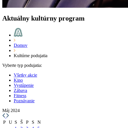
Aktuálny kultúrny program
Domov
Kultúrne podujatia
Vyberte typ podujatia:
Všetky akcie
Kino
Vystúpenie
Zábava
Fitness
Poznávanie
Máj 2024
P
U
S
Š
P
S
N