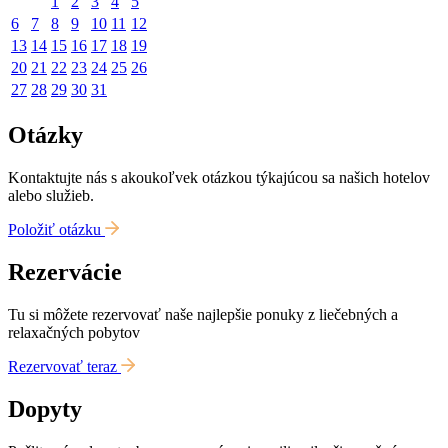
1
2
3
4
5
6
7
8
9
10
11
12
13
14
15
16
17
18
19
20
21
22
23
24
25
26
27
28
29
30
31
Otázky
Kontaktujte nás s akoukoľvek otázkou týkajúcou sa našich hotelov
alebo služieb.
Položiť otázku
Rezervácie
Tu si môžete rezervovať naše najlepšie ponuky z liečebných a
relaxačných pobytov
Rezervovať teraz
Dopyty