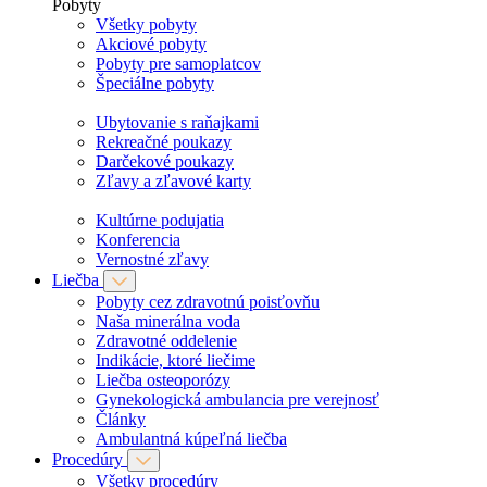
Pobyty
Všetky pobyty
Akciové pobyty
Pobyty pre samoplatcov
Špeciálne pobyty
Ubytovanie s raňajkami
Rekreačné poukazy
Darčekové poukazy
Zľavy a zľavové karty
Kultúrne podujatia
Konferencia
Vernostné zľavy
Liečba
Pobyty cez zdravotnú poisťovňu
Naša minerálna voda
Zdravotné oddelenie
Indikácie, ktoré liečime
Liečba osteoporózy
Gynekologická ambulancia pre verejnosť
Články
Ambulantná kúpeľná liečba
Procedúry
Všetky procedúry