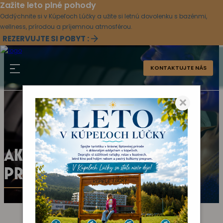
Zažite leto plné pohody
Oddýchnite si v Kúpeľoch Lúčky a užite si letnú dovolenku s bazénmi,
wellness, prírodou a príjemnou atmosférou.
REZERVUJTE SI POBYT :
KONTAKTUJTE NÁS
×
AKTUÁLNY KULTÚRNY
PROGRAM