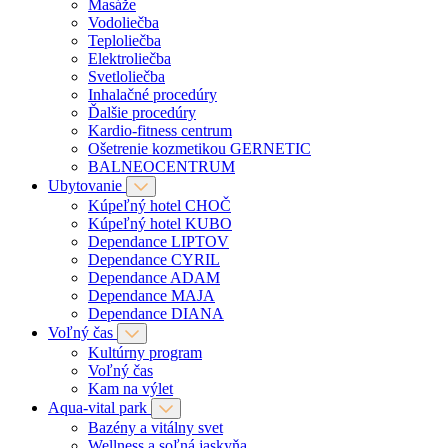
Masáže
Vodoliečba
Teploliečba
Elektroliečba
Svetloliečba
Inhalačné procedúry
Ďalšie procedúry
Kardio-fitness centrum
Ošetrenie kozmetikou GERNETIC
BALNEOCENTRUM
Ubytovanie
Kúpeľný hotel CHOČ
Kúpeľný hotel KUBO
Dependance LIPTOV
Dependance CYRIL
Dependance ADAM
Dependance MAJA
Dependance DIANA
Voľný čas
Kultúrny program
Voľný čas
Kam na výlet
Aqua-vital park
Bazény a vitálny svet
Wellness a soľná jaskyňa