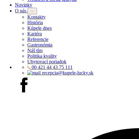
Novinky
O nás
Kontakty
História
Kúpele dnes
Kariéra
Referencie
Gastronómia
Náš tím
Politika kvality
Ubytovací poriadok
00 421 44 43 75 111
recepcia@kupele-lucky.sk