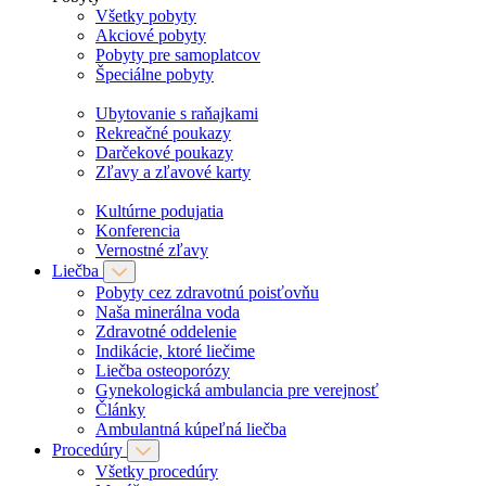
Všetky pobyty
Akciové pobyty
Pobyty pre samoplatcov
Špeciálne pobyty
Ubytovanie s raňajkami
Rekreačné poukazy
Darčekové poukazy
Zľavy a zľavové karty
Kultúrne podujatia
Konferencia
Vernostné zľavy
Liečba
Pobyty cez zdravotnú poisťovňu
Naša minerálna voda
Zdravotné oddelenie
Indikácie, ktoré liečime
Liečba osteoporózy
Gynekologická ambulancia pre verejnosť
Články
Ambulantná kúpeľná liečba
Procedúry
Všetky procedúry