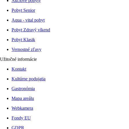
Akciové pobyty
Pobyt Senior
Aqua - vital pobyt
Pobyt Zdravý víkend
Pobyt Klasik
Vernostné zľavy
Užitočné informácie
Kontakt
Kultúrne podujatia
Gastronómia
Mapa areálu
Webkamera
Fondy EU
GDPR