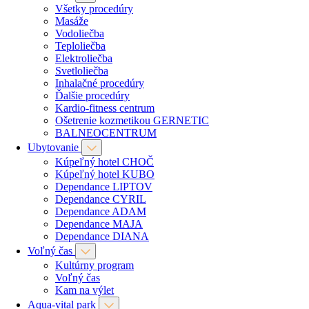
Všetky procedúry
Masáže
Vodoliečba
Teploliečba
Elektroliečba
Svetloliečba
Inhalačné procedúry
Ďalšie procedúry
Kardio-fitness centrum
Ošetrenie kozmetikou GERNETIC
BALNEOCENTRUM
Ubytovanie
Kúpeľný hotel CHOČ
Kúpeľný hotel KUBO
Dependance LIPTOV
Dependance CYRIL
Dependance ADAM
Dependance MAJA
Dependance DIANA
Voľný čas
Kultúrny program
Voľný čas
Kam na výlet
Aqua-vital park