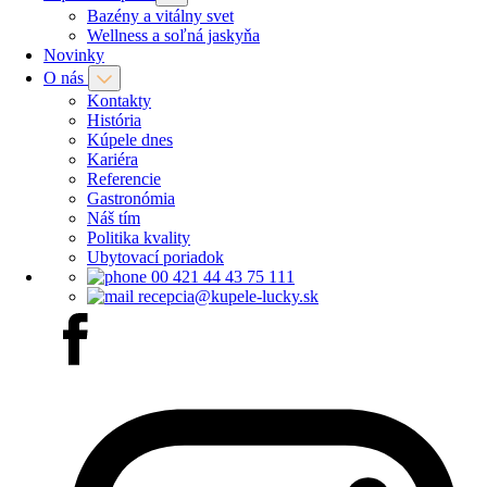
Bazény a vitálny svet
Wellness a soľná jaskyňa
Novinky
O nás
Kontakty
História
Kúpele dnes
Kariéra
Referencie
Gastronómia
Náš tím
Politika kvality
Ubytovací poriadok
00 421 44 43 75 111
recepcia@kupele-lucky.sk