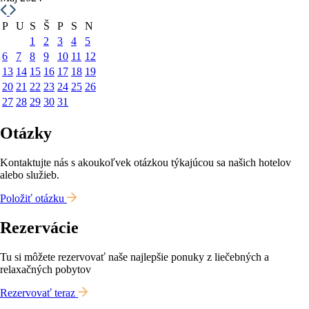
P
U
S
Š
P
S
N
1
2
3
4
5
6
7
8
9
10
11
12
13
14
15
16
17
18
19
20
21
22
23
24
25
26
27
28
29
30
31
Otázky
Kontaktujte nás s akoukoľvek otázkou týkajúcou sa našich hotelov
alebo služieb.
Položiť otázku
Rezervácie
Tu si môžete rezervovať naše najlepšie ponuky z liečebných a
relaxačných pobytov
Rezervovať teraz