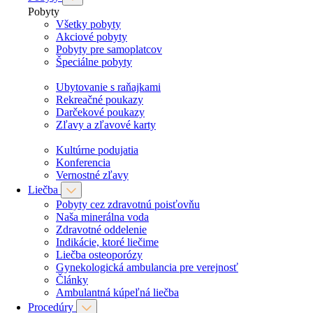
Pobyty
Všetky pobyty
Akciové pobyty
Pobyty pre samoplatcov
Špeciálne pobyty
Ubytovanie s raňajkami
Rekreačné poukazy
Darčekové poukazy
Zľavy a zľavové karty
Kultúrne podujatia
Konferencia
Vernostné zľavy
Liečba
Pobyty cez zdravotnú poisťovňu
Naša minerálna voda
Zdravotné oddelenie
Indikácie, ktoré liečime
Liečba osteoporózy
Gynekologická ambulancia pre verejnosť
Články
Ambulantná kúpeľná liečba
Procedúry