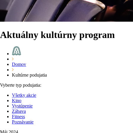
Aktuálny kultúrny program
Domov
Kultúrne podujatia
Vyberte typ podujatia:
Všetky akcie
Kino
Vystúpenie
Zábava
Fitness
Poznávanie
Máj 2024