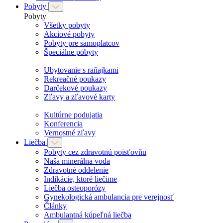
Pobyty
Pobyty
Všetky pobyty
Akciové pobyty
Pobyty pre samoplatcov
Špeciálne pobyty
Ubytovanie s raňajkami
Rekreačné poukazy
Darčekové poukazy
Zľavy a zľavové karty
Kultúrne podujatia
Konferencia
Vernostné zľavy
Liečba
Pobyty cez zdravotnú poisťovňu
Naša minerálna voda
Zdravotné oddelenie
Indikácie, ktoré liečime
Liečba osteoporózy
Gynekologická ambulancia pre verejnosť
Články
Ambulantná kúpeľná liečba