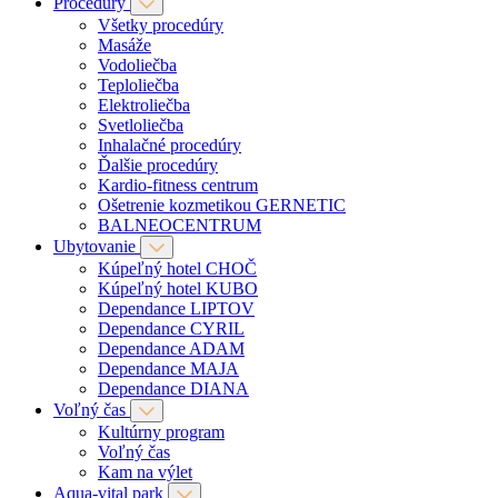
Procedúry
Všetky procedúry
Masáže
Vodoliečba
Teploliečba
Elektroliečba
Svetloliečba
Inhalačné procedúry
Ďalšie procedúry
Kardio-fitness centrum
Ošetrenie kozmetikou GERNETIC
BALNEOCENTRUM
Ubytovanie
Kúpeľný hotel CHOČ
Kúpeľný hotel KUBO
Dependance LIPTOV
Dependance CYRIL
Dependance ADAM
Dependance MAJA
Dependance DIANA
Voľný čas
Kultúrny program
Voľný čas
Kam na výlet
Aqua-vital park