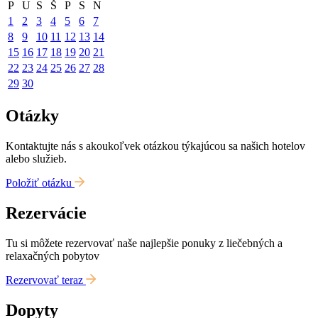
P
U
S
Š
P
S
N
1
2
3
4
5
6
7
8
9
10
11
12
13
14
15
16
17
18
19
20
21
22
23
24
25
26
27
28
29
30
Otázky
Kontaktujte nás s akoukoľvek otázkou týkajúcou sa našich hotelov
alebo služieb.
Položiť otázku
Rezervácie
Tu si môžete rezervovať naše najlepšie ponuky z liečebných a
relaxačných pobytov
Rezervovať teraz
Dopyty