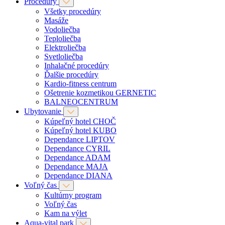
Procedúry
Všetky procedúry
Masáže
Vodoliečba
Teploliečba
Elektroliečba
Svetloliečba
Inhalačné procedúry
Ďalšie procedúry
Kardio-fitness centrum
Ošetrenie kozmetikou GERNETIC
BALNEOCENTRUM
Ubytovanie
Kúpeľný hotel CHOČ
Kúpeľný hotel KUBO
Dependance LIPTOV
Dependance CYRIL
Dependance ADAM
Dependance MAJA
Dependance DIANA
Voľný čas
Kultúrny program
Voľný čas
Kam na výlet
Aqua-vital park