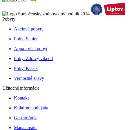
Pobyty
Akciové pobyty
Pobyt Senior
Aqua - vital pobyt
Pobyt Zdravý víkend
Pobyt Klasik
Vernostné zľavy
Užitočné informácie
Kontakt
Kultúrne podujatia
Gastronómia
Mapa areálu