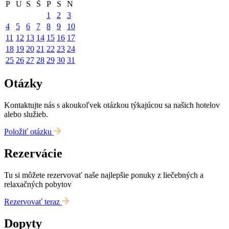
P
U
S
Š
P
S
N
1
2
3
4
5
6
7
8
9
10
11
12
13
14
15
16
17
18
19
20
21
22
23
24
25
26
27
28
29
30
31
Otázky
Kontaktujte nás s akoukoľvek otázkou týkajúcou sa našich hotelov
alebo služieb.
Položiť otázku
Rezervácie
Tu si môžete rezervovať naše najlepšie ponuky z liečebných a
relaxačných pobytov
Rezervovať teraz
Dopyty