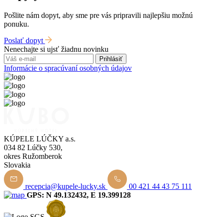
Pošlite nám dopyt, aby sme pre vás pripravili najlepšiu možnú
ponuku.
Poslať dopyt
Nenechajte si ujsť žiadnu novinku
Prihlásiť
Informácie o spracúvaní osobných údajov
KÚPELE LÚČKY a.s.
034 82 Lúčky 530,
okres Ružomberok
Slovakia
recepcia@kupele-lucky.sk
00 421 44 43 75 111
GPS: N 49.132432, E 19.399128