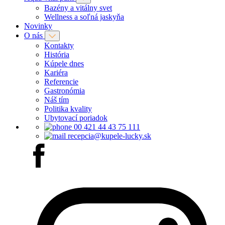
Bazény a vitálny svet
Wellness a soľná jaskyňa
Novinky
O nás
Kontakty
História
Kúpele dnes
Kariéra
Referencie
Gastronómia
Náš tím
Politika kvality
Ubytovací poriadok
00 421 44 43 75 111
recepcia@kupele-lucky.sk