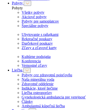
Pobyty
Pobyty
Všetky pobyty
Akciové pobyty
Pobyty pre samoplatcov
Špeciálne pobyty
Ubytovanie s raňajkami
Rekreačné poukazy
Darčekové poukazy
Zľavy a zľavové karty
Kultúrne podujatia
Konferencia
Vernostné zľavy
Liečba
Pobyty cez zdravotnú poisťovňu
Naša minerálna voda
Zdravotné oddelenie
Indikácie, ktoré liečime
Liečba osteoporózy
Gynekologická ambulancia pre verejnosť
Články
Ambulantná kúpeľná liečba