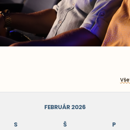
Vše
FEBRUÁR 2026
S
Š
P