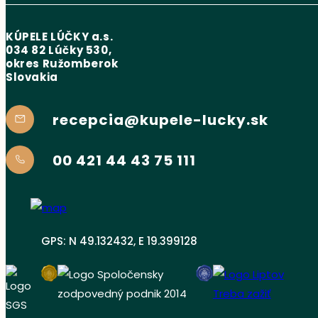
KÚPELE LÚČKY a.s.
034 82 Lúčky 530,
okres Ružomberok
Slovakia
recepcia@kupele-lucky.sk
00 421 44 43 75 111
GPS: N 49.132432, E 19.399128