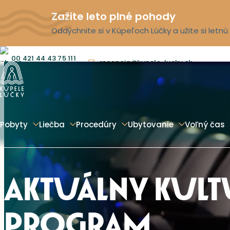
Zažite leto plné pohody
Oddýchnite si v Kúpeľoch Lúčky a užite si letn
00 421 44 43 75 111
recepcia@kupele-lucky.sk
Pobyty
Liečba
Procedúry
Ubytovanie
Voľný čas
AKTUÁLNY KUL
PROGRAM