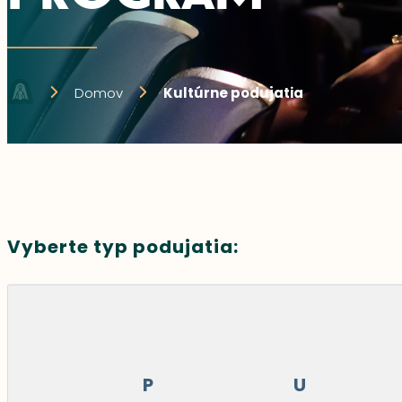
Domov
Kultúrne podujatia
Vyberte typ podujatia:
P
U