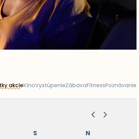
tky akcie
Kino
Vystúpenie
Zábava
Fitness
Poznávanie
S
N