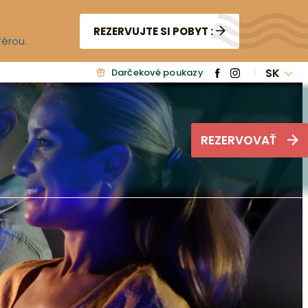
REZERVUJTE SI POBYT :
férou.
SK
Darčekové poukazy
REZERVOVAŤ