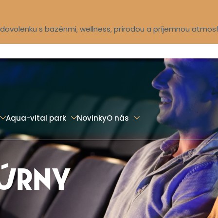
ú dovolenku s bazénmi, wellness, prírodou a príjemnou atmos
Aqua-vital park
Novinky
O nás
TÚRNY