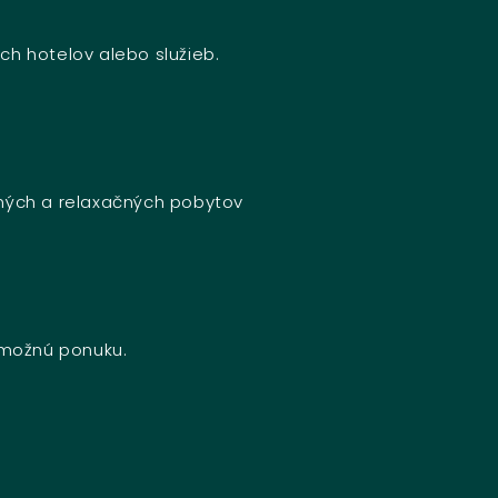
ch hotelov alebo služieb.
bných a relaxačných pobytov
u možnú ponuku.