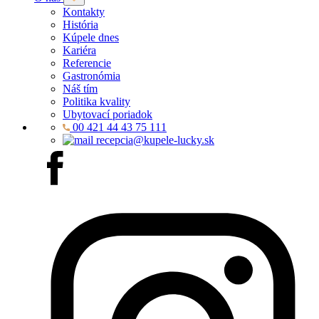
Kontakty
História
Kúpele dnes
Kariéra
Referencie
Gastronómia
Náš tím
Politika kvality
Ubytovací poriadok
00 421 44 43 75 111
recepcia@kupele-lucky.sk