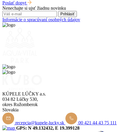
Poslať dopyt
Nenechajte si ujsť žiadnu novinku
Prihlásiť
Informácie o spracúvaní osobných údajov
KÚPELE LÚČKY a.s.
034 82 Lúčky 530,
okres Ružomberok
Slovakia
recepcia@kupele-lucky.sk
00 421 44 43 75 111
GPS: N 49.132432, E 19.399128