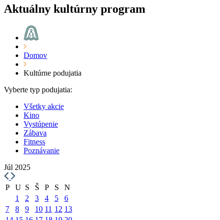
Aktuálny kultúrny program
Domov
Kultúrne podujatia
Vyberte typ podujatia:
Všetky akcie
Kino
Vystúpenie
Zábava
Fitness
Poznávanie
Júl 2025
P
U
S
Š
P
S
N
1
2
3
4
5
6
7
8
9
10
11
12
13
14
15
16
17
18
19
20