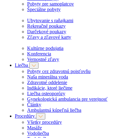
Pobyty pre samoplatcov
Špeciálne pobyty
Ubytovanie s raňajkami
Rekreačné poukazy
Darčekové poukazy
Zľavy a zľavové karty
Kultúrne podujatia
Konferencia
Vernostné zľavy
Liečba
Pobyty cez zdravotnú poisťovňu
Naša minerálna voda
Zdravotné oddelenie
Indikácie, ktoré liečime
Liečba osteoporózy
Gynekologická ambulancia pre verejnosť
Články
Ambulantná kúpeľná liečba
Procedúry
Všetky procedúry
Masáže
Vodoliečba