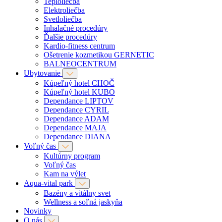
Teploliečba
Elektroliečba
Svetloliečba
Inhalačné procedúry
Ďalšie procedúry
Kardio-fitness centrum
Ošetrenie kozmetikou GERNETIC
BALNEOCENTRUM
Ubytovanie
Kúpeľný hotel CHOČ
Kúpeľný hotel KUBO
Dependance LIPTOV
Dependance CYRIL
Dependance ADAM
Dependance MAJA
Dependance DIANA
Voľný čas
Kultúrny program
Voľný čas
Kam na výlet
Aqua-vital park
Bazény a vitálny svet
Wellness a soľná jaskyňa
Novinky
O nás