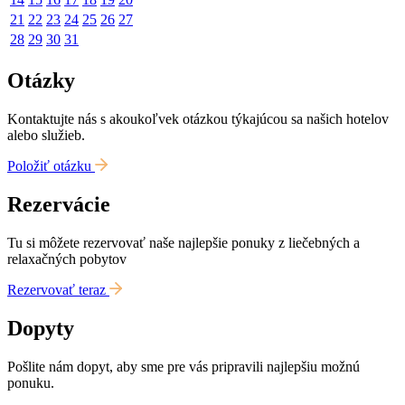
21
22
23
24
25
26
27
28
29
30
31
Otázky
Kontaktujte nás s akoukoľvek otázkou týkajúcou sa našich hotelov
alebo služieb.
Položiť otázku
Rezervácie
Tu si môžete rezervovať naše najlepšie ponuky z liečebných a
relaxačných pobytov
Rezervovať teraz
Dopyty
Pošlite nám dopyt, aby sme pre vás pripravili najlepšiu možnú
ponuku.