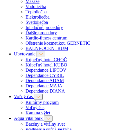
Masáže
Vodoliečba
Teploliečba
Elektroliečba
Svetloliečba
Inhalačné procedúry
Ďalšie procedúry
Kardio-fitness centrum
Ošetrenie kozmetikou GERNETIC
BALNEOCENTRUM
Ubytovanie
Kúpeľný hotel CHOČ
Kúpeľný hotel KUBO
Dependance LIPTOV
Dependance CYRIL
Dependance ADAM
Dependance MAJA
Dependance DIANA
Voľný čas
Kultúrny program
Voľný čas
Kam na výlet
Aqua-vital park
Bazény a vitálny svet
Wellness a soľná jaskyňa