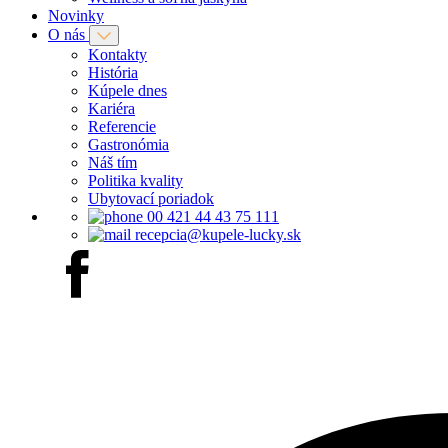
Novinky
O nás
Kontakty
História
Kúpele dnes
Kariéra
Referencie
Gastronómia
Náš tím
Politika kvality
Ubytovací poriadok
00 421 44 43 75 111
recepcia@kupele-lucky.sk