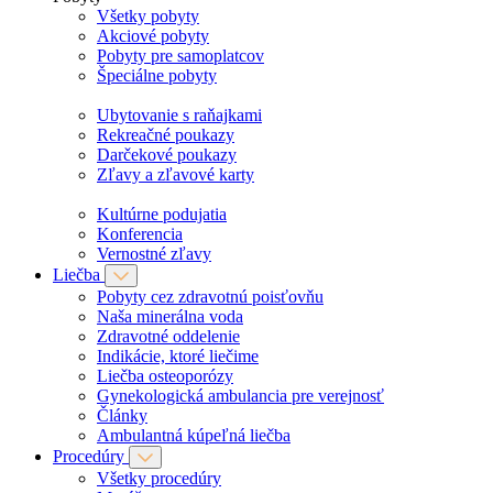
Všetky pobyty
Akciové pobyty
Pobyty pre samoplatcov
Špeciálne pobyty
Ubytovanie s raňajkami
Rekreačné poukazy
Darčekové poukazy
Zľavy a zľavové karty
Kultúrne podujatia
Konferencia
Vernostné zľavy
Liečba
Pobyty cez zdravotnú poisťovňu
Naša minerálna voda
Zdravotné oddelenie
Indikácie, ktoré liečime
Liečba osteoporózy
Gynekologická ambulancia pre verejnosť
Články
Ambulantná kúpeľná liečba
Procedúry
Všetky procedúry