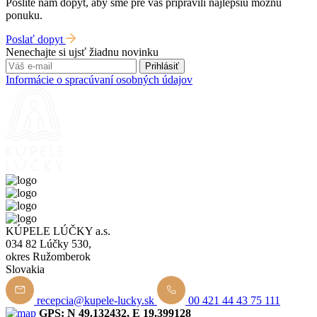
Pošlite nám dopyt, aby sme pre vás pripravili najlepšiu možnú
ponuku.
Poslať dopyt
Nenechajte si ujsť žiadnu novinku
Prihlásiť
Informácie o spracúvaní osobných údajov
KÚPELE LÚČKY a.s.
034 82 Lúčky 530,
okres Ružomberok
Slovakia
recepcia@kupele-lucky.sk
00 421 44 43 75 111
GPS: N 49.132432, E 19.399128