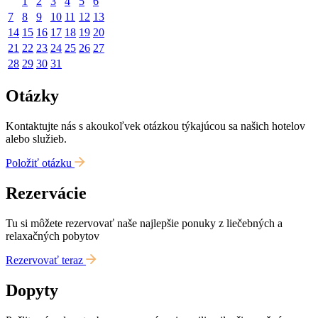
1
2
3
4
5
6
7
8
9
10
11
12
13
14
15
16
17
18
19
20
21
22
23
24
25
26
27
28
29
30
31
Otázky
Kontaktujte nás s akoukoľvek otázkou týkajúcou sa našich hotelov
alebo služieb.
Položiť otázku
Rezervácie
Tu si môžete rezervovať naše najlepšie ponuky z liečebných a
relaxačných pobytov
Rezervovať teraz
Dopyty