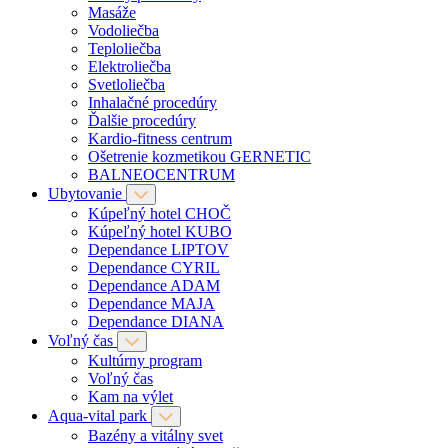
Masáže
Vodoliečba
Teploliečba
Elektroliečba
Svetloliečba
Inhalačné procedúry
Ďalšie procedúry
Kardio-fitness centrum
Ošetrenie kozmetikou GERNETIC
BALNEOCENTRUM
Ubytovanie
Kúpeľný hotel CHOČ
Kúpeľný hotel KUBO
Dependance LIPTOV
Dependance CYRIL
Dependance ADAM
Dependance MAJA
Dependance DIANA
Voľný čas
Kultúrny program
Voľný čas
Kam na výlet
Aqua-vital park
Bazény a vitálny svet