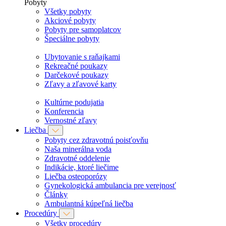
Pobyty
Všetky pobyty
Akciové pobyty
Pobyty pre samoplatcov
Špeciálne pobyty
Ubytovanie s raňajkami
Rekreačné poukazy
Darčekové poukazy
Zľavy a zľavové karty
Kultúrne podujatia
Konferencia
Vernostné zľavy
Liečba
Pobyty cez zdravotnú poisťovňu
Naša minerálna voda
Zdravotné oddelenie
Indikácie, ktoré liečime
Liečba osteoporózy
Gynekologická ambulancia pre verejnosť
Články
Ambulantná kúpeľná liečba
Procedúry
Všetky procedúry