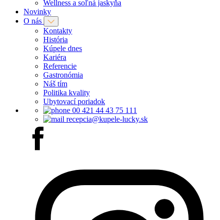
Wellness a soľná jaskyňa
Novinky
O nás
Kontakty
História
Kúpele dnes
Kariéra
Referencie
Gastronómia
Náš tím
Politika kvality
Ubytovací poriadok
00 421 44 43 75 111
recepcia@kupele-lucky.sk