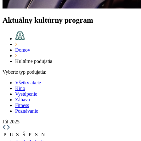
Aktuálny kultúrny program
Domov
Kultúrne podujatia
Vyberte typ podujatia:
Všetky akcie
Kino
Vystúpenie
Zábava
Fitness
Poznávanie
Júl 2025
P
U
S
Š
P
S
N