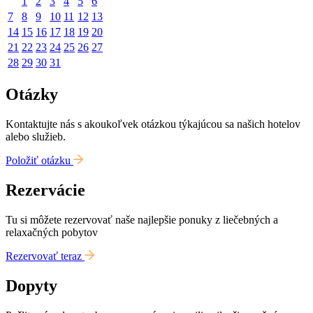
1
2
3
4
5
6
7
8
9
10
11
12
13
14
15
16
17
18
19
20
21
22
23
24
25
26
27
28
29
30
31
Otázky
Kontaktujte nás s akoukoľvek otázkou týkajúcou sa našich hotelov
alebo služieb.
Položiť otázku
Rezervácie
Tu si môžete rezervovať naše najlepšie ponuky z liečebných a
relaxačných pobytov
Rezervovať teraz
Dopyty