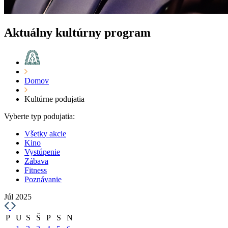
Aktuálny kultúrny program
Domov
Kultúrne podujatia
Vyberte typ podujatia:
Všetky akcie
Kino
Vystúpenie
Zábava
Fitness
Poznávanie
Júl 2025
P
U
S
Š
P
S
N