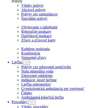
Pobyty
Všetky pobyty
Akciové pobyty
Pobyty pre samoplatcov
Špeciálne pobyty
Ubytovanie s raňajkami
Rekreačné poukazy
Darčekové poukazy
Zľavy a zľavové karty
Kultúrne podujatia
Konferencia
Vernostné zľavy
Liečba
Pobyty cez zdravotnú poisťovňu
Naša minerálna voda
Zdravotné oddelenie
Indikácie, ktoré liečime
Liečba osteoporózy
Gynekologická ambulancia pre verejnosť
Články
Ambulantná kúpeľná liečba
Procedúry
Všetky procedúry