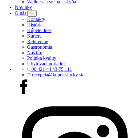
Wellness a soľná jaskyňa
Novinky
O nás
Kontakty
História
Kúpele dnes
Kariéra
Referencie
Gastronómia
Náš tím
Politika kvality
Ubytovací poriadok
00 421 44 43 75 111
recepcia@kupele-lucky.sk