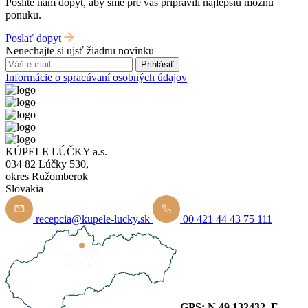
Pošlite nám dopyt, aby sme pre vás pripravili najlepšiu možnú
ponuku.
Poslať dopyt
Nenechajte si ujsť žiadnu novinku
Prihlásiť
Informácie o spracúvaní osobných údajov
KÚPELE LÚČKY a.s.
034 82 Lúčky 530,
okres Ružomberok
Slovakia
recepcia@kupele-lucky.sk
00 421 44 43 75 111
GPS: N 49.132432, E