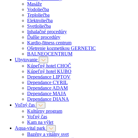
Masáže
Vodoliečba
Teploliečba
Elektroliečba
Svetloliečba
Inhalačné procedúry
Ďalšie procedúry
Kardio-fitness centrum
Ošetrenie kozmetikou GERNETIC
BALNEOCENTRUM
Ubytovanie
Kúpeľný hotel CHOČ
Kúpeľný hotel KUBO
Dependance LIPTOV
Dependance CYRIL
Dependance ADAM
Dependance MAJA
Dependance DIANA
Voľný čas
Kultúrny program
Voľný čas
Kam na výlet
Aqua-vital park
Bazény a vitálny svet