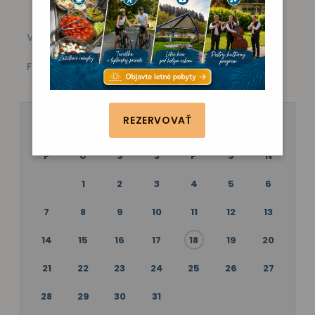
Všetky akcie
Kino
Vystúpenie
Zábava
Fitness
Poznávanie
REZERVOVAŤ
JÚL 2025
P
U
S
Š
P
S
N
1
2
3
4
5
6
7
8
9
10
11
12
13
14
15
16
17
18
19
20
21
22
23
24
25
26
27
28
29
30
31