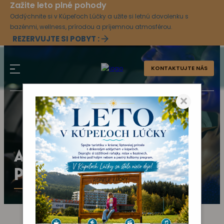
Zažite leto plné pohody
Oddýchnite si v Kúpeľoch Lúčky a užite si letnú dovolenku s
bazénmi, wellness, prírodou a príjemnou atmosférou.
REZERVUJTE SI POBYT :
KONTAKTUJTE NÁS
×
AKTUÁLNY KULTÚRNY
PROGRAM