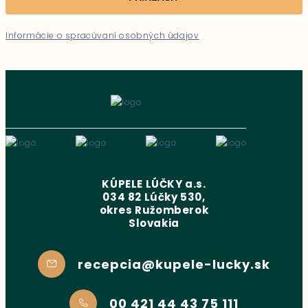
Informácie o spracúvaní osobných údajov
KÚPELE LÚČKY a.s.
034 82 Lúčky 530,
okres Ružomberok
Slovakia
recepcia@kupele-lucky.sk
00 421 44 43 75 111