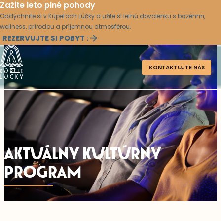
Zažite leto plné pohody
Oddýchnite si v Kúpeľoch Lúčky a užite si letnú dovolenku s bazénmi,
wellness, prírodou a príjemnou atmosférou.
REZERVUJTE SI POBYT :
KONTAKTUJTE NÁS
AKTUÁLNY KULTÚRNY
PROGRAM