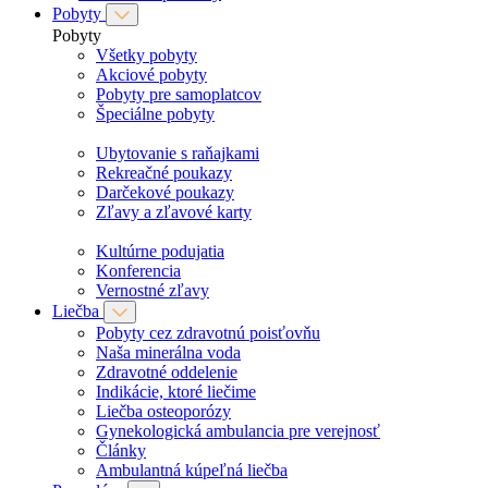
Pobyty
Pobyty
Všetky pobyty
Akciové pobyty
Pobyty pre samoplatcov
Špeciálne pobyty
Ubytovanie s raňajkami
Rekreačné poukazy
Darčekové poukazy
Zľavy a zľavové karty
Kultúrne podujatia
Konferencia
Vernostné zľavy
Liečba
Pobyty cez zdravotnú poisťovňu
Naša minerálna voda
Zdravotné oddelenie
Indikácie, ktoré liečime
Liečba osteoporózy
Gynekologická ambulancia pre verejnosť
Články
Ambulantná kúpeľná liečba