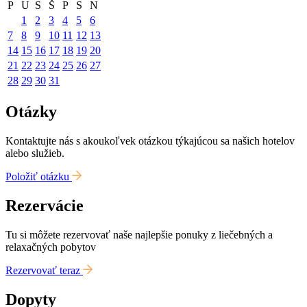
P
U
S
Š
P
S
N
1
2
3
4
5
6
7
8
9
10
11
12
13
14
15
16
17
18
19
20
21
22
23
24
25
26
27
28
29
30
31
Otázky
Kontaktujte nás s akoukoľvek otázkou týkajúcou sa našich hotelov
alebo služieb.
Položiť otázku
Rezervácie
Tu si môžete rezervovať naše najlepšie ponuky z liečebných a
relaxačných pobytov
Rezervovať teraz
Dopyty