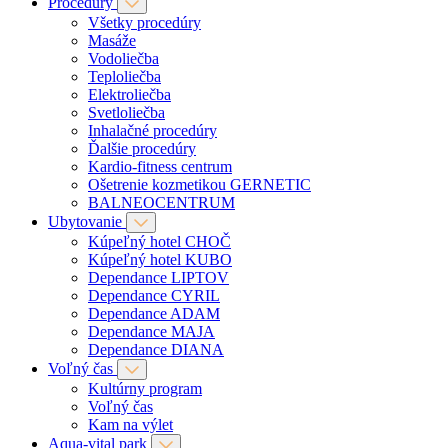
Procedúry
Všetky procedúry
Masáže
Vodoliečba
Teploliečba
Elektroliečba
Svetloliečba
Inhalačné procedúry
Ďalšie procedúry
Kardio-fitness centrum
Ošetrenie kozmetikou GERNETIC
BALNEOCENTRUM
Ubytovanie
Kúpeľný hotel CHOČ
Kúpeľný hotel KUBO
Dependance LIPTOV
Dependance CYRIL
Dependance ADAM
Dependance MAJA
Dependance DIANA
Voľný čas
Kultúrny program
Voľný čas
Kam na výlet
Aqua-vital park