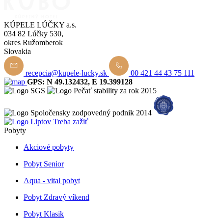
KÚPELE LÚČKY a.s.
034 82 Lúčky 530,
okres Ružomberok
Slovakia
recepcia@kupele-lucky.sk
00 421 44 43 75 111
GPS: N 49.132432, E 19.399128
Pobyty
Akciové pobyty
Pobyt Senior
Aqua - vital pobyt
Pobyt Zdravý víkend
Pobyt Klasik