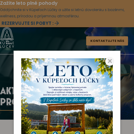
Zažite leto plné pohody
Oddýchnite si v Kúpeľoch Lúčky a užite si letnú dovolenku s bazénmi,
wellness, prírodou a príjemnou atmosférou.
REZERVUJTE SI POBYT :
KONTAKTUJTE NÁS
×
AKTUÁLNY KULTÚRNY
PROGRAM