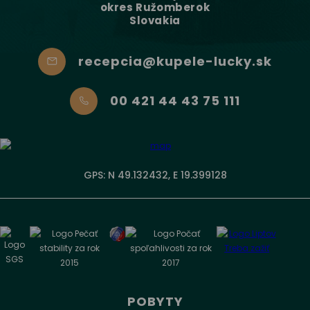
okres Ružomberok
Slovakia
recepcia@kupele-lucky.sk
00 421 44 43 75 111
GPS: N 49.132432, E 19.399128
POBYTY