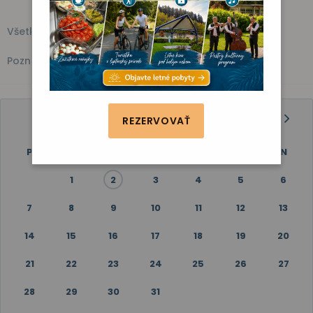
Všetky akcie
Kino
Vystúpenie
Zábava
Fitness
Poznávanie
JÚL 2025
REZERVOVAŤ
P
U
S
Š
P
S
N
1
2
3
4
5
6
7
8
9
10
11
12
13
14
15
16
17
18
19
20
21
22
23
24
25
26
27
28
29
30
31