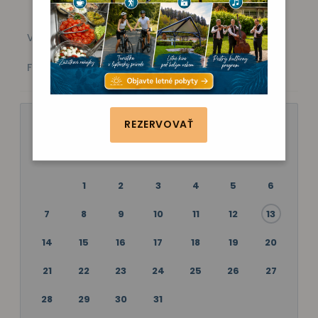
Všetky akcie
Kino
Vystúpenie
Zábava
Fitness
Poznávanie
JÚL 2025
REZERVOVAŤ
P
U
S
Š
P
S
N
1
2
3
4
5
6
7
8
9
10
11
12
13
14
15
16
17
18
19
20
21
22
23
24
25
26
27
28
29
30
31