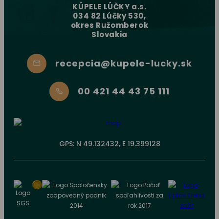
KÚPELE LÚČKY a.s.
034 82 Lúčky 530,
okres Ružomberok
Slovakia
recepcia@kupele-lucky.sk
00 421 44 43 75 111
GPS: N 49.132432, E 19.399128