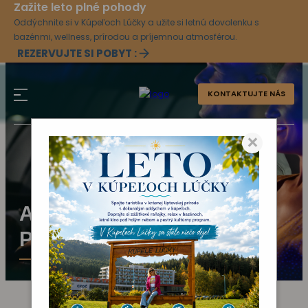
Zažite leto plné pohody
Oddýchnite si v Kúpeľoch Lúčky a užite si letnú dovolenku s
bazénmi, wellness, prírodou a príjemnou atmosférou.
REZERVUJTE SI POBYT :
KONTAKTUJTE NÁS
×
AKTUÁLNY KULTÚRNY
PROGRAM