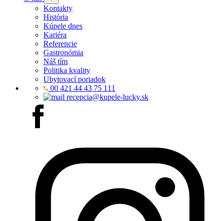
Kontakty
História
Kúpele dnes
Kariéra
Referencie
Gastronómia
Náš tím
Politika kvality
Ubytovací poriadok
00 421 44 43 75 111
recepcia@kupele-lucky.sk