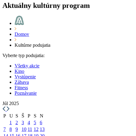
Aktuálny kultúrny program
Domov
Kultúrne podujatia
Vyberte typ podujatia:
Všetky akcie
Kino
Vystúpenie
Zábava
Fitness
Poznávanie
Júl 2025
P
U
S
Š
P
S
N
1
2
3
4
5
6
7
8
9
10
11
12
13
14
15
16
17
18
19
20