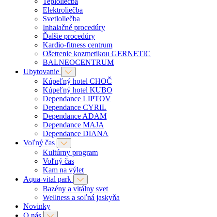
Teploliečba
Elektroliečba
Svetloliečba
Inhalačné procedúry
Ďalšie procedúry
Kardio-fitness centrum
Ošetrenie kozmetikou GERNETIC
BALNEOCENTRUM
Ubytovanie
Kúpeľný hotel CHOČ
Kúpeľný hotel KUBO
Dependance LIPTOV
Dependance CYRIL
Dependance ADAM
Dependance MAJA
Dependance DIANA
Voľný čas
Kultúrny program
Voľný čas
Kam na výlet
Aqua-vital park
Bazény a vitálny svet
Wellness a soľná jaskyňa
Novinky
O nás