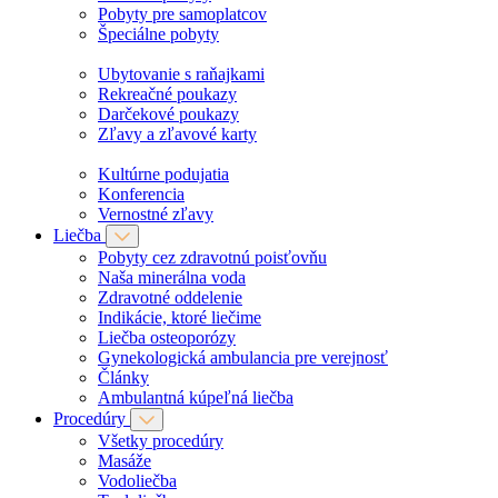
Pobyty pre samoplatcov
Špeciálne pobyty
Ubytovanie s raňajkami
Rekreačné poukazy
Darčekové poukazy
Zľavy a zľavové karty
Kultúrne podujatia
Konferencia
Vernostné zľavy
Liečba
Pobyty cez zdravotnú poisťovňu
Naša minerálna voda
Zdravotné oddelenie
Indikácie, ktoré liečime
Liečba osteoporózy
Gynekologická ambulancia pre verejnosť
Články
Ambulantná kúpeľná liečba
Procedúry
Všetky procedúry
Masáže
Vodoliečba