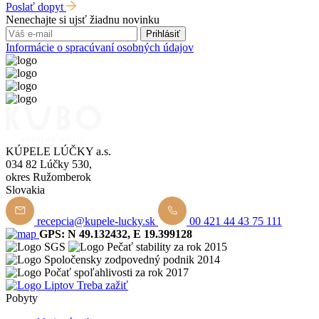
Poslať dopyt
Nenechajte si ujsť žiadnu novinku
Prihlásiť
Informácie o spracúvaní osobných údajov
KÚPELE LÚČKY a.s.
034 82 Lúčky 530,
okres Ružomberok
Slovakia
recepcia@kupele-lucky.sk
00 421 44 43 75 111
GPS: N 49.132432, E 19.399128
Pobyty