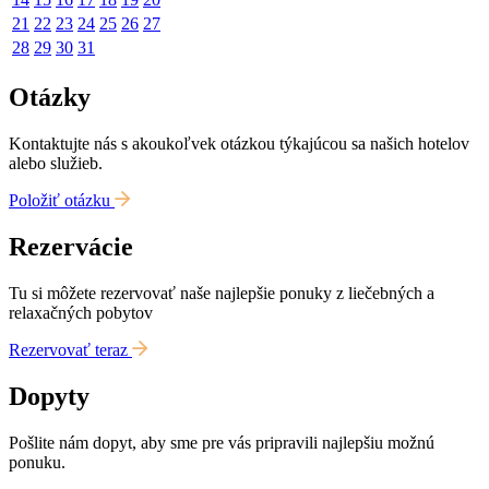
21
22
23
24
25
26
27
28
29
30
31
Otázky
Kontaktujte nás s akoukoľvek otázkou týkajúcou sa našich hotelov
alebo služieb.
Položiť otázku
Rezervácie
Tu si môžete rezervovať naše najlepšie ponuky z liečebných a
relaxačných pobytov
Rezervovať teraz
Dopyty
Pošlite nám dopyt, aby sme pre vás pripravili najlepšiu možnú
ponuku.