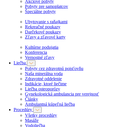
Akciové pobyty
Pobyty pre samoplatcov
Špeciálne pobyty
Ubytovanie s raňajkami
Rekreačné poukazy
Darčekové poukazy
Zľavy a zľavové karty
Kultúrne podujatia
Konferencia
Vernostné zľavy
Liečba
Pobyty cez zdravotnú poisťovňu
Naša minerálna voda
Zdravotné oddelenie
Indikácie, ktoré liečime
Liečba osteoporózy
Gynekologická ambulancia pre verejnosť
Články
Ambulantná kúpeľná liečba
Procedúry
Všetky procedúry
Masáže
Vodoliečba