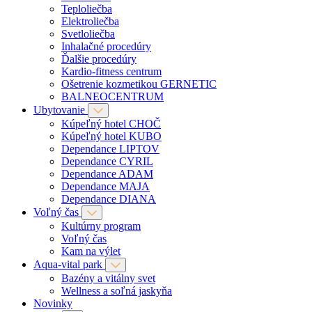
Teploliečba
Elektroliečba
Svetloliečba
Inhalačné procedúry
Ďalšie procedúry
Kardio-fitness centrum
Ošetrenie kozmetikou GERNETIC
BALNEOCENTRUM
Ubytovanie
Kúpeľný hotel CHOČ
Kúpeľný hotel KUBO
Dependance LIPTOV
Dependance CYRIL
Dependance ADAM
Dependance MAJA
Dependance DIANA
Voľný čas
Kultúrny program
Voľný čas
Kam na výlet
Aqua-vital park
Bazény a vitálny svet
Wellness a soľná jaskyňa
Novinky