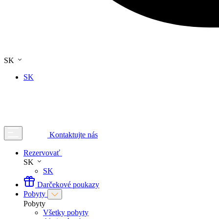
SK
SK
Kontaktujte nás
Rezervovať
SK
SK
Darčekové poukazy
Pobyty
Pobyty
Všetky pobyty