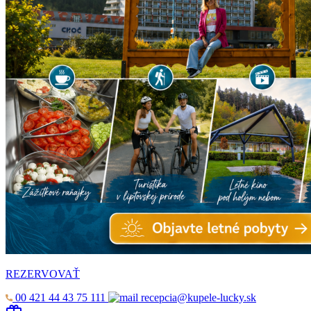
REZERVOVAŤ
00 421 44 43 75 111
recepcia@kupele-lucky.sk