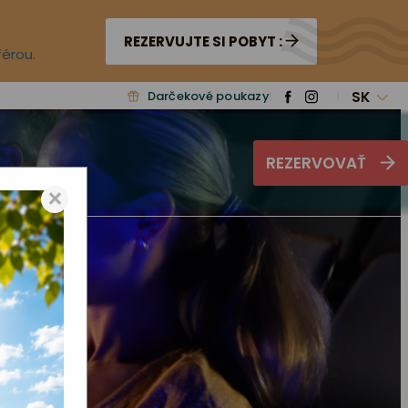
REZERVUJTE SI POBYT :
férou.
SK
Darčekové poukazy
REZERVOVAŤ
×