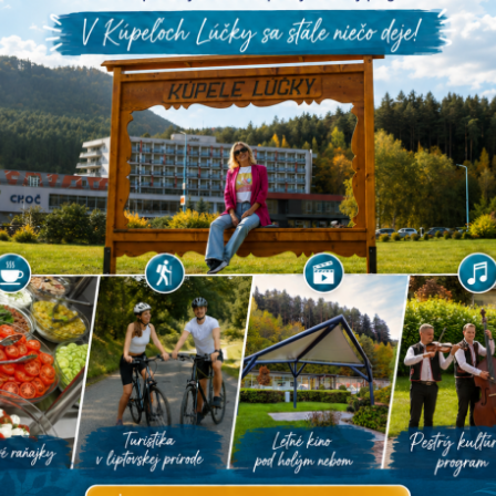
Vše
JÚL 2025
S
Š
P