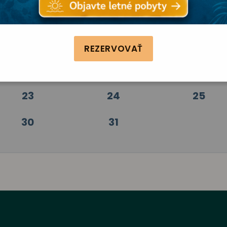
2
3
4
9
10
11
REZERVOVAŤ
16
17
18
23
24
25
30
31