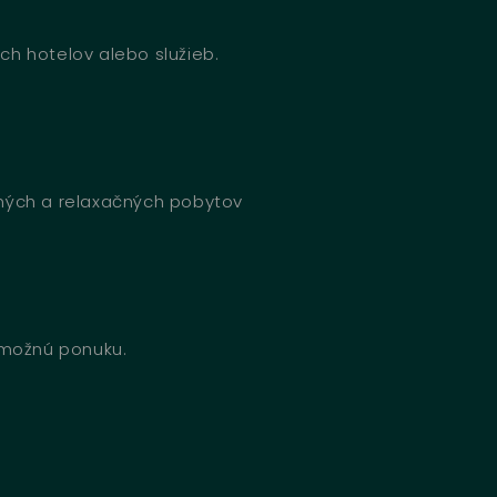
ch hotelov alebo služieb.
bných a relaxačných pobytov
u možnú ponuku.