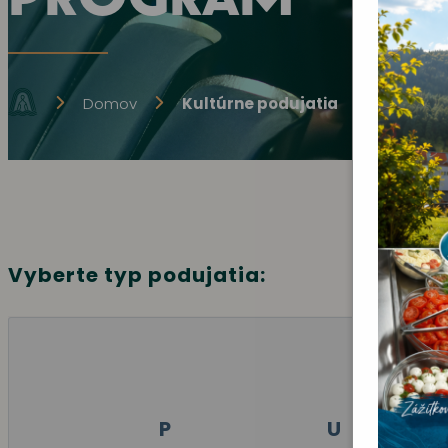
Domov
Kultúrne podujatia
Vyberte typ podujatia:
P
U