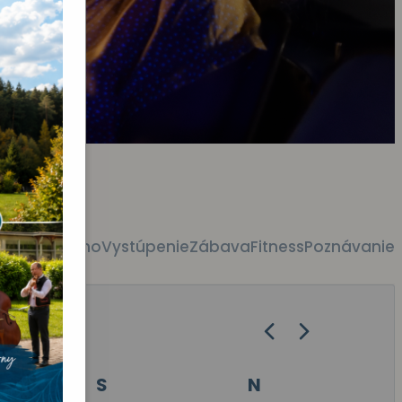
tky akcie
Kino
Vystúpenie
Zábava
Fitness
Poznávanie
S
N