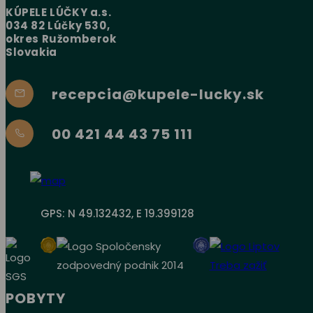
KÚPELE LÚČKY a.s.
034 82 Lúčky 530,
okres Ružomberok
Slovakia
recepcia@kupele-lucky.sk
00 421 44 43 75 111
GPS: N 49.132432, E 19.399128
POBYTY