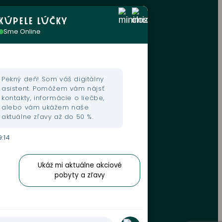
KÚPELE LÚČKY
Sme Online
Pekný deň! Som váš digitálny
asistent. Pomôžem vám nájsť
kontakty, informácie o liečbe,
alebo vám ukážem naše
aktuálne zľavy až do 50 %.
9:14
Ukáž mi aktuálne akciové
pobyty a zľavy