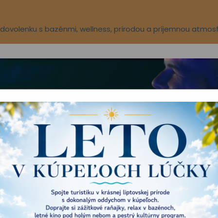
ú dovolenku s bazénmi, wellness, prírodou a príjemnou atmos
Aqua-vital park
Novinky
O nás
TÚRNY