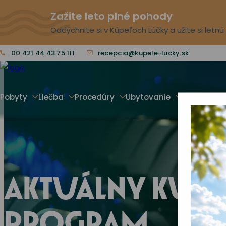
Zažite leto plné pohody
Oddýchnite si v Kúpeľoch Lúčky a užite si letn
00 421 44 43 75 111
recepcia@kupele-lucky.sk
Pobyty
Liečba
Procedúry
Ubytovanie
Voľný čas
AKTUÁLNY KUL
PROGRAM