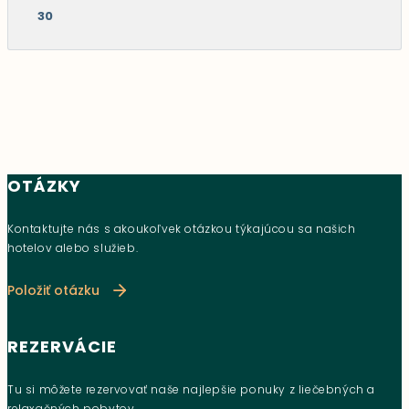
30
OTÁZKY
Kontaktujte nás s akoukoľvek otázkou týkajúcou sa našich
hotelov alebo služieb.
Položiť otázku
REZERVÁCIE
Tu si môžete rezervovať naše najlepšie ponuky z liečebných a
relaxačných pobytov