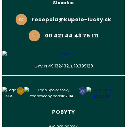
Slovakia
recepcia@kupele-lucky.sk
00 421 44 43 75 111
GPS: N 49.132432, E 19.399128
POBYTY
Akciové pobyty