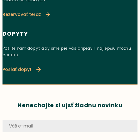
Rezervovať teraz
DOPYTY
Pošlite nám dopyt, aby sme pre vás pripravili najlepšiu možnú
ponuku.
Poslať dopyt
Nenechajte si ujsť žiadnu novinku