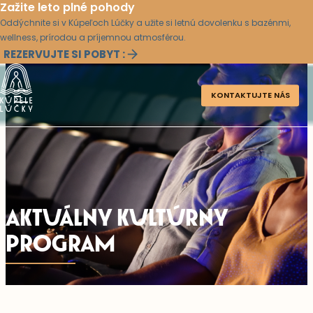
Zažite leto plné pohody
Oddýchnite si v Kúpeľoch Lúčky a užite si letnú dovolenku s bazénmi,
wellness, prírodou a príjemnou atmosférou.
REZERVUJTE SI POBYT :
KONTAKTUJTE NÁS
AKTUÁLNY KULTÚRNY
PROGRAM