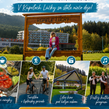
Vš
JÚN 2025
S
Š
P