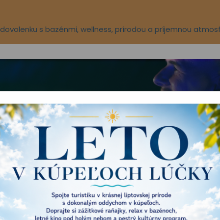
ú dovolenku s bazénmi, wellness, prírodou a príjemnou atmos
Aqua-vital park
Novinky
O nás
ÚRNY