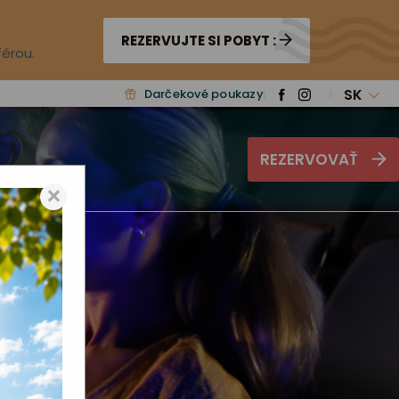
REZERVUJTE SI POBYT :
férou.
SK
Darčekové poukazy
REZERVOVAŤ
×