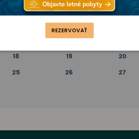
4
5
6
REZERVOVAŤ
11
12
13
18
19
20
25
26
27