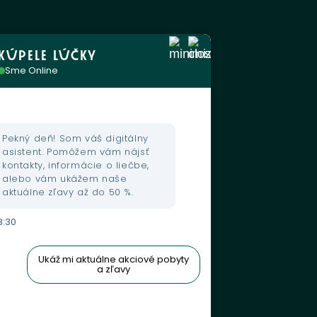
KÚPELE LÚČKY
Sme Online
Pekný deň! Som váš digitálny
asistent. Pomôžem vám nájsť
kontakty, informácie o liečbe,
alebo vám ukážem naše
aktuálne zľavy až do 50 %.
8:30
Ukáž mi aktuálne akciové pobyty
a zľavy