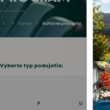
Domov
Kultúrne podujatia
Vyberte typ podujatia:
P
U