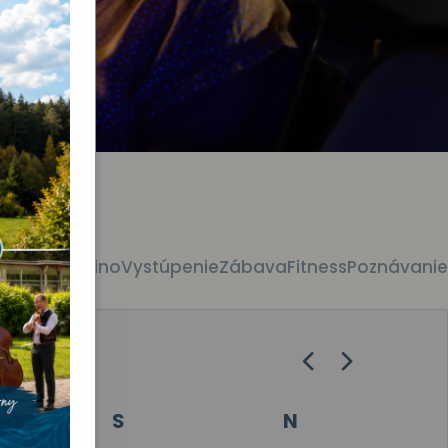
etky akcie
Kino
Vystúpenie
Zábava
Fitness
Poznávanie
S
N