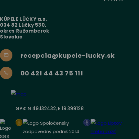
KÚPELE LÚČKY a.s.
034 82 Lúčky 530,
okres Ružomberok
Slovakia
recepcia@kupele-lucky.sk
00 421 44 43 75 111
GPS: N 49.132432, E 19.399128