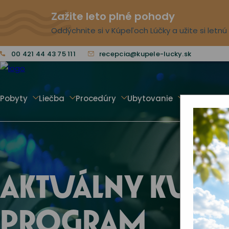
Zažite leto plné pohody
Oddýchnite si v Kúpeľoch Lúčky a užite si letn
00 421 44 43 75 111
recepcia@kupele-lucky.sk
Pobyty
Liečba
Procedúry
Ubytovanie
Voľný čas
AKTUÁLNY KULT
PROGRAM