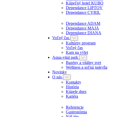
Kúpeľný hotel KUBO
Dependance LIPTOV
Dependance CYRIL
Dependance ADAM
Dependance MAJA
Dependance DIANA
Voľný čas
Kultúrny program
Voľný čas
Kam na výlet
Aqua-vital park
Bazény a vitálny svet
Wellness a soľná jaskyňa
Novinky
O nás
Kontakty
História
Kúpele dnes
Kariéra
Referencie
Gastronómia
Náš tím