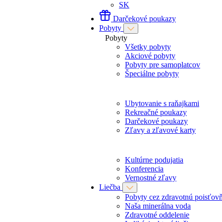
SK
Darčekové poukazy
Pobyty
Pobyty
Všetky pobyty
Akciové pobyty
Pobyty pre samoplatcov
Špeciálne pobyty
Ubytovanie s raňajkami
Rekreačné poukazy
Darčekové poukazy
Zľavy a zľavové karty
Kultúrne podujatia
Konferencia
Vernostné zľavy
Liečba
Pobyty cez zdravotnú poisťov
Naša minerálna voda
Zdravotné oddelenie