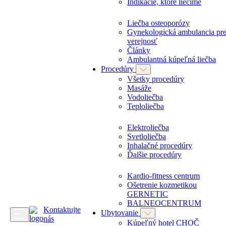
Indikácie, ktoré liečime
Liečba osteoporózy
Gynekologická ambulancia pr
verejnosť
Články
Ambulantná kúpeľná liečba
Procedúry
Všetky procedúry
Masáže
Vodoliečba
Teploliečba
Elektroliečba
Svetloliečba
Inhalačné procedúry
Ďalšie procedúry
Kardio-fitness centrum
Ošetrenie kozmetikou
GERNETIC
BALNEOCENTRUM
Kontaktujte
Ubytovanie
nás
Kúpeľný hotel CHOČ