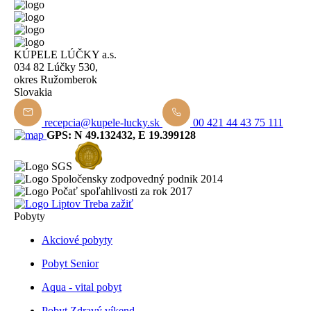
KÚPELE LÚČKY a.s.
034 82 Lúčky 530,
okres Ružomberok
Slovakia
recepcia@kupele-lucky.sk
00 421 44 43 75 111
GPS: N 49.132432, E 19.399128
Pobyty
Akciové pobyty
Pobyt Senior
Aqua - vital pobyt
Pobyt Zdravý víkend