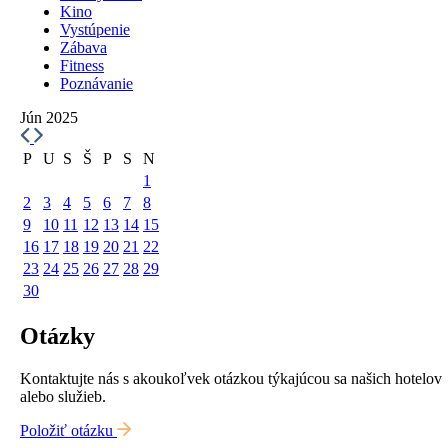
Kino
Vystúpenie
Zábava
Fitness
Poznávanie
Jún 2025
P
U
S
Š
P
S
N
1
2
3
4
5
6
7
8
9
10
11
12
13
14
15
16
17
18
19
20
21
22
23
24
25
26
27
28
29
30
Otázky
Kontaktujte nás s akoukoľvek otázkou týkajúcou sa našich hotelov
alebo služieb.
Položiť otázku