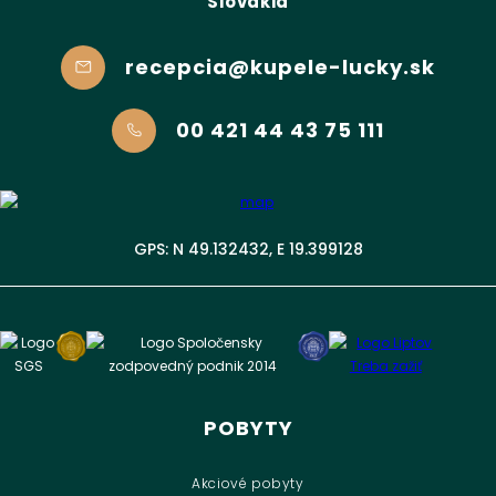
Slovakia
recepcia@kupele-lucky.sk
00 421 44 43 75 111
GPS: N 49.132432, E 19.399128
POBYTY
Akciové pobyty