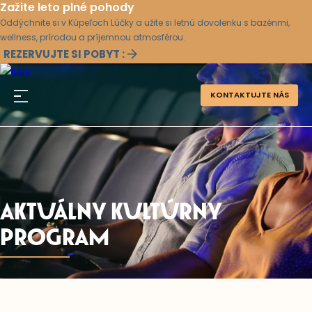
Zažite leto plné pohody
Oddýchnite si v Kúpeľoch Lúčky a užite si letnú dovolenku s bazénmi,
wellness, prírodou a príjemnou atmosférou.
REZERVUJTE SI POBYT :
KONTAKTUJTE NÁS
AKTUÁLNY KULTÚRNY
PROGRAM