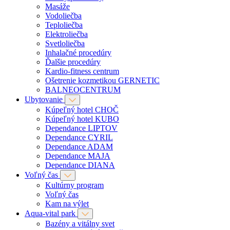
Masáže
Vodoliečba
Teploliečba
Elektroliečba
Svetloliečba
Inhalačné procedúry
Ďalšie procedúry
Kardio-fitness centrum
Ošetrenie kozmetikou GERNETIC
BALNEOCENTRUM
Ubytovanie
Kúpeľný hotel CHOČ
Kúpeľný hotel KUBO
Dependance LIPTOV
Dependance CYRIL
Dependance ADAM
Dependance MAJA
Dependance DIANA
Voľný čas
Kultúrny program
Voľný čas
Kam na výlet
Aqua-vital park
Bazény a vitálny svet