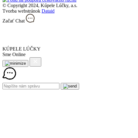
© Copyright 2024, Kúpele Lúčky, a.s.
Tvorba webstránok
Dataid
Začať Chat
KÚPELE LÚČKY
Sme Online