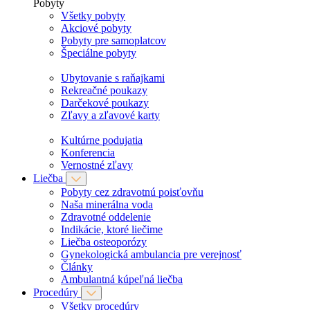
Pobyty
Všetky pobyty
Akciové pobyty
Pobyty pre samoplatcov
Špeciálne pobyty
Ubytovanie s raňajkami
Rekreačné poukazy
Darčekové poukazy
Zľavy a zľavové karty
Kultúrne podujatia
Konferencia
Vernostné zľavy
Liečba
Pobyty cez zdravotnú poisťovňu
Naša minerálna voda
Zdravotné oddelenie
Indikácie, ktoré liečime
Liečba osteoporózy
Gynekologická ambulancia pre verejnosť
Články
Ambulantná kúpeľná liečba
Procedúry
Všetky procedúry