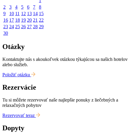
1
2
3
4
5
6
7
8
9
10
11
12
13
14
15
16
17
18
19
20
21
22
23
24
25
26
27
28
29
30
Otázky
Kontaktujte nás s akoukoľvek otázkou týkajúcou sa našich hotelov
alebo služieb.
Položiť otázku
Rezervácie
Tu si môžete rezervovať naše najlepšie ponuky z liečebných a
relaxačných pobytov
Rezervovať teraz
Dopyty