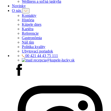
Wellness a soľná jaskyňa
Novinky
O nás
Kontakty
História
Kúpele dnes
Kariéra
Referencie
Gastronómia
Náš tím
Politika kvality
Ubytovací poriadok
00 421 44 43 75 111
recepcia@kupele-lucky.sk