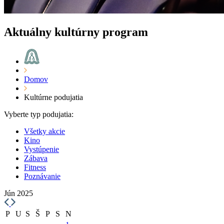
Aktuálny kultúrny program
Domov
Kultúrne podujatia
Vyberte typ podujatia:
Všetky akcie
Kino
Vystúpenie
Zábava
Fitness
Poznávanie
Jún 2025
P
U
S
Š
P
S
N