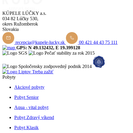
KÚPELE LÚČKY a.s.
034 82 Lúčky 530,
okres Ružomberok
Slovakia
recepcia@kupele-lucky.sk
00 421 44 43 75 111
GPS: N 49.132432, E 19.399128
Pobyty
Akciové pobyty
Pobyt Senior
Aqua - vital pobyt
Pobyt Zdravý víkend
Pobyt Klasik