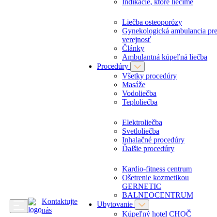
Indikácie, ktoré liečime
Liečba osteoporózy
Gynekologická ambulancia pr
verejnosť
Články
Ambulantná kúpeľná liečba
Procedúry
Všetky procedúry
Masáže
Vodoliečba
Teploliečba
Elektroliečba
Svetloliečba
Inhalačné procedúry
Ďalšie procedúry
Kardio-fitness centrum
Ošetrenie kozmetikou
GERNETIC
BALNEOCENTRUM
Kontaktujte
Ubytovanie
nás
Kúpeľný hotel CHOČ