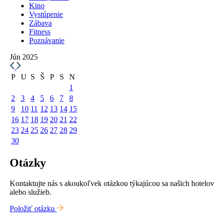
Kino
Vystúpenie
Zábava
Fitness
Poznávanie
Jún 2025
P
U
S
Š
P
S
N
1
2
3
4
5
6
7
8
9
10
11
12
13
14
15
16
17
18
19
20
21
22
23
24
25
26
27
28
29
30
Otázky
Kontaktujte nás s akoukoľvek otázkou týkajúcou sa našich hotelov
alebo služieb.
Položiť otázku