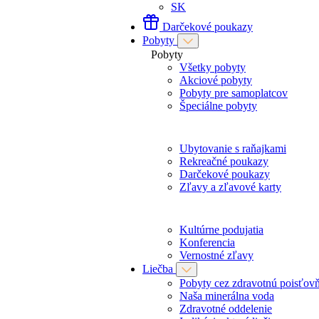
SK
Darčekové poukazy
Pobyty
Pobyty
Všetky pobyty
Akciové pobyty
Pobyty pre samoplatcov
Špeciálne pobyty
Ubytovanie s raňajkami
Rekreačné poukazy
Darčekové poukazy
Zľavy a zľavové karty
Kultúrne podujatia
Konferencia
Vernostné zľavy
Liečba
Pobyty cez zdravotnú poisťov
Naša minerálna voda
Zdravotné oddelenie