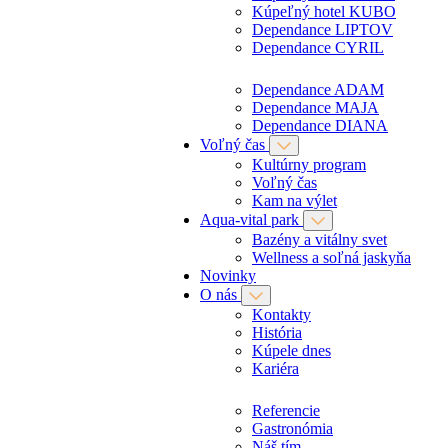
Kúpeľný hotel KUBO
Dependance LIPTOV
Dependance CYRIL
Dependance ADAM
Dependance MAJA
Dependance DIANA
Voľný čas
Kultúrny program
Voľný čas
Kam na výlet
Aqua-vital park
Bazény a vitálny svet
Wellness a soľná jaskyňa
Novinky
O nás
Kontakty
História
Kúpele dnes
Kariéra
Referencie
Gastronómia
Náš tím