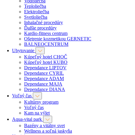
Vodoliečba
Teploliečba
Elektroliečba
Svetloliečba
Inhalačné procedúry
Ďalšie procedúry
Kardio-fitness centrum
Ošetrenie kozmetikou GERNETIC
BALNEOCENTRUM
Ubytovanie
Kúpeľný hotel CHOČ
Kúpeľný hotel KUBO
Dependance LIPTOV
Dependance CYRIL
Dependance ADAM
Dependance MAJA
Dependance DIANA
Voľný čas
Kultúrny program
Voľný čas
Kam na výlet
Aqua-vital park
Bazény a vitálny svet
Wellness a soľná jaskyňa