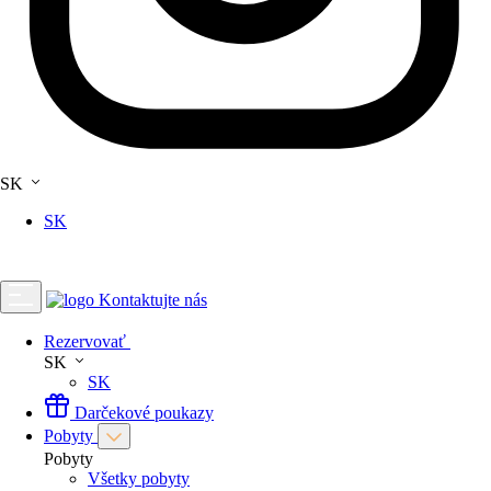
SK
SK
Kontaktujte nás
Rezervovať
SK
SK
Darčekové poukazy
Pobyty
Pobyty
Všetky pobyty