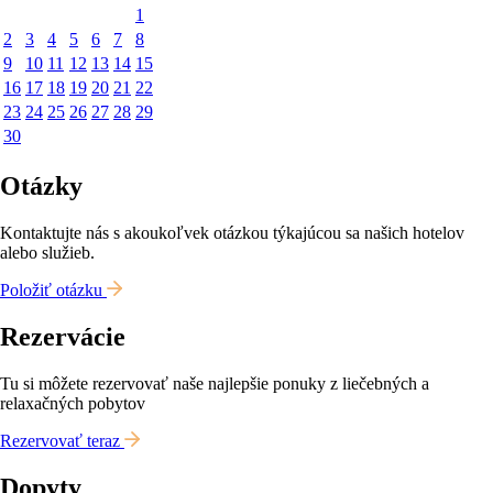
1
2
3
4
5
6
7
8
9
10
11
12
13
14
15
16
17
18
19
20
21
22
23
24
25
26
27
28
29
30
Otázky
Kontaktujte nás s akoukoľvek otázkou týkajúcou sa našich hotelov
alebo služieb.
Položiť otázku
Rezervácie
Tu si môžete rezervovať naše najlepšie ponuky z liečebných a
relaxačných pobytov
Rezervovať teraz
Dopyty