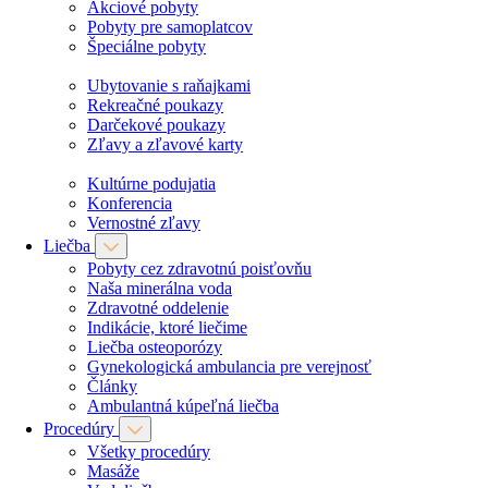
Akciové pobyty
Pobyty pre samoplatcov
Špeciálne pobyty
Ubytovanie s raňajkami
Rekreačné poukazy
Darčekové poukazy
Zľavy a zľavové karty
Kultúrne podujatia
Konferencia
Vernostné zľavy
Liečba
Pobyty cez zdravotnú poisťovňu
Naša minerálna voda
Zdravotné oddelenie
Indikácie, ktoré liečime
Liečba osteoporózy
Gynekologická ambulancia pre verejnosť
Články
Ambulantná kúpeľná liečba
Procedúry
Všetky procedúry
Masáže