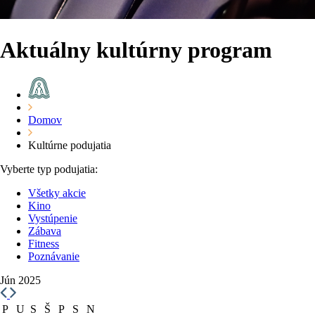
Aktuálny kultúrny program
Domov
Kultúrne podujatia
Vyberte typ podujatia:
Všetky akcie
Kino
Vystúpenie
Zábava
Fitness
Poznávanie
Jún 2025
P
U
S
Š
P
S
N