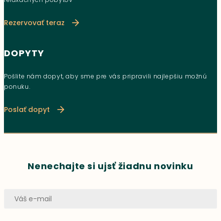
Rezervovať teraz
DOPYTY
Pošlite nám dopyt, aby sme pre vás pripravili najlepšiu možnú
ponuku.
Poslať dopyt
Nenechajte si ujsť žiadnu novinku