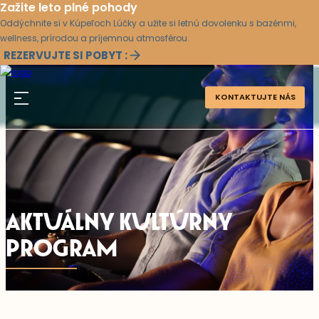
Zažite leto plné pohody
Oddýchnite si v Kúpeľoch Lúčky a užite si letnú dovolenku s bazénmi,
wellness, prírodou a príjemnou atmosférou.
REZERVUJTE SI POBYT :
KONTAKTUJTE NÁS
AKTUÁLNY KULTÚRNY
PROGRAM