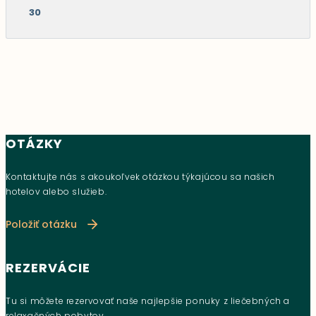
30
OTÁZKY
Kontaktujte nás s akoukoľvek otázkou týkajúcou sa našich
hotelov alebo služieb.
Položiť otázku
REZERVÁCIE
Tu si môžete rezervovať naše najlepšie ponuky z liečebných a
relaxačných pobytov