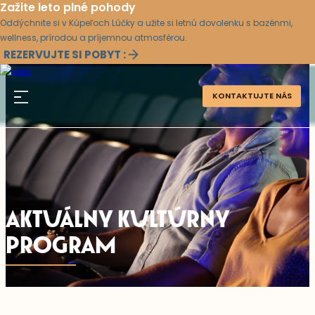
Zažite leto plné pohody
Oddýchnite si v Kúpeľoch Lúčky a užite si letnú dovolenku s bazénmi,
wellness, prírodou a príjemnou atmosférou.
REZERVUJTE SI POBYT :
KONTAKTUJTE NÁS
AKTUÁLNY KULTÚRNY
PROGRAM