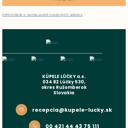
Informácie o spracúvaní osobných údajov
KÚPELE LÚČKY a.s.
034 82 Lúčky 530,
okres Ružomberok
Slovakia
recepcia@kupele-lucky.sk
00 421 44 43 75 111