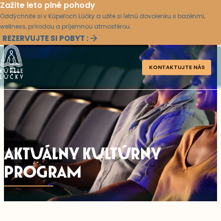
Zažite leto plné pohody
Oddýchnite si v Kúpeľoch Lúčky a užite si letnú dovolenku s bazénmi,
wellness, prírodou a príjemnou atmosférou.
REZERVUJTE SI POBYT :
KONTAKTUJTE NÁS
AKTUÁLNY KULTÚRNY
PROGRAM