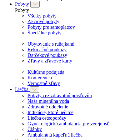
Pobyty
Pobyty
Všetky pobyty
Akciové pobyty
Pobyty pre samoplatcov
Špeciálne pobyty
Ubytovanie s raňajkami
Rekreačné poukazy
Darčekové poukazy
Zľavy a zľavové karty
Kultúrne podujatia
Konferencia
Vernostné zľavy
Liečba
Pobyty cez zdravotnú poisťovňu
Naša minerálna voda
Zdravotné oddelenie
Indikácie, ktoré liečime
Liečba osteoporózy
Gynekologická ambulancia pre verejnosť
Články
Ambulantná kúpeľná liečba