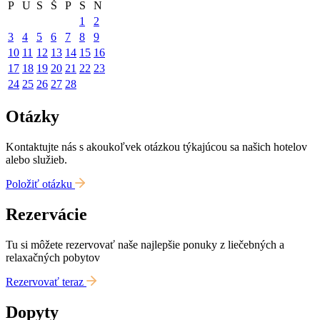
P
U
S
Š
P
S
N
1
2
3
4
5
6
7
8
9
10
11
12
13
14
15
16
17
18
19
20
21
22
23
24
25
26
27
28
Otázky
Kontaktujte nás s akoukoľvek otázkou týkajúcou sa našich hotelov
alebo služieb.
Položiť otázku
Rezervácie
Tu si môžete rezervovať naše najlepšie ponuky z liečebných a
relaxačných pobytov
Rezervovať teraz
Dopyty