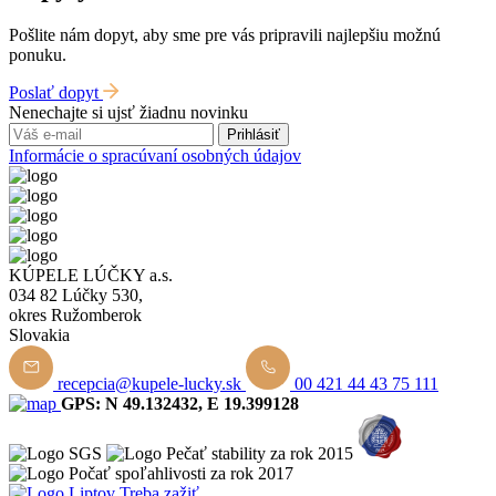
Pošlite nám dopyt, aby sme pre vás pripravili najlepšiu možnú
ponuku.
Poslať dopyt
Nenechajte si ujsť žiadnu novinku
Prihlásiť
Informácie o spracúvaní osobných údajov
KÚPELE LÚČKY a.s.
034 82 Lúčky 530,
okres Ružomberok
Slovakia
recepcia@kupele-lucky.sk
00 421 44 43 75 111
GPS: N 49.132432, E 19.399128