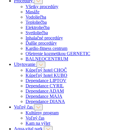
Procedúry
Všetky procedúry
Masáže
Vodoliečba
Teploliečba
Elektroliečba
Svetloliečba
Inhalačné procedúry
Ďalšie procedúry
Kardio-fitness centrum
Ošetrenie kozmetikou GERNETIC
BALNEOCENTRUM
Ubytovanie
Kúpeľný hotel CHOČ
Kúpeľný hotel KUBO
Dependance LIPTOV
Dependance CYRIL
Dependance ADAM
Dependance MAJA
Dependance DIANA
Voľný čas
Kultúrny program
Voľný čas
Kam na výlet
Aqua-vital park