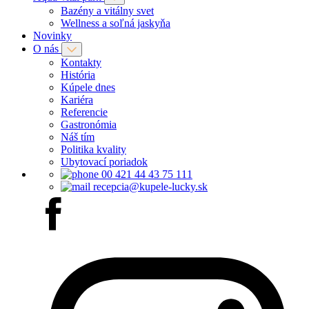
Bazény a vitálny svet
Wellness a soľná jaskyňa
Novinky
O nás
Kontakty
História
Kúpele dnes
Kariéra
Referencie
Gastronómia
Náš tím
Politika kvality
Ubytovací poriadok
00 421 44 43 75 111
recepcia@kupele-lucky.sk