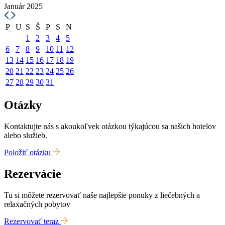
Január 2025
P
U
S
Š
P
S
N
1
2
3
4
5
6
7
8
9
10
11
12
13
14
15
16
17
18
19
20
21
22
23
24
25
26
27
28
29
30
31
Otázky
Kontaktujte nás s akoukoľvek otázkou týkajúcou sa našich hotelov
alebo služieb.
Položiť otázku
Rezervácie
Tu si môžete rezervovať naše najlepšie ponuky z liečebných a
relaxačných pobytov
Rezervovať teraz