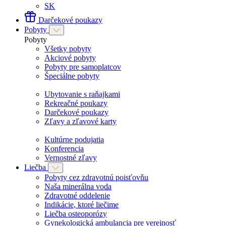
SK
Darčekové poukazy
Pobyty
Pobyty
Všetky pobyty
Akciové pobyty
Pobyty pre samoplatcov
Špeciálne pobyty
Ubytovanie s raňajkami
Rekreačné poukazy
Darčekové poukazy
Zľavy a zľavové karty
Kultúrne podujatia
Konferencia
Vernostné zľavy
Liečba
Pobyty cez zdravotnú poisťovňu
Naša minerálna voda
Zdravotné oddelenie
Indikácie, ktoré liečime
Liečba osteoporózy
Gynekologická ambulancia pre verejnosť