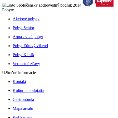
Pobyty
Akciové pobyty
Pobyt Senior
Aqua - vital pobyt
Pobyt Zdravý víkend
Pobyt Klasik
Vernostné zľavy
Užitočné informácie
Kontakt
Kultúrne podujatia
Gastronómia
Mapa areálu
Webkamera