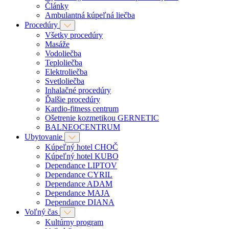
Články
Ambulantná kúpeľná liečba
Procedúry
Všetky procedúry
Masáže
Vodoliečba
Teploliečba
Elektroliečba
Svetloliečba
Inhalačné procedúry
Ďalšie procedúry
Kardio-fitness centrum
Ošetrenie kozmetikou GERNETIC
BALNEOCENTRUM
Ubytovanie
Kúpeľný hotel CHOČ
Kúpeľný hotel KUBO
Dependance LIPTOV
Dependance CYRIL
Dependance ADAM
Dependance MAJA
Dependance DIANA
Voľný čas
Kultúrny program