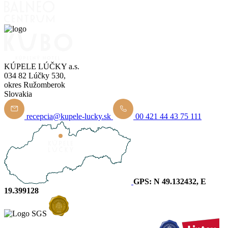
KÚPELE LÚČKY a.s.
034 82 Lúčky 530,
okres Ružomberok
Slovakia
recepcia@kupele-lucky.sk
00 421 44 43 75 111
GPS: N 49.132432, E
19.399128