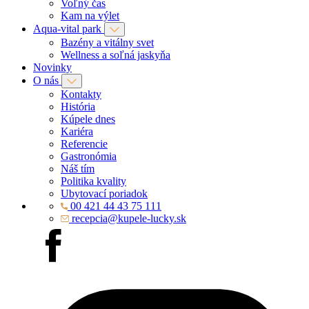
Voľný čas
Kam na výlet
Aqua-vital park
Bazény a vitálny svet
Wellness a soľná jaskyňa
Novinky
O nás
Kontakty
História
Kúpele dnes
Kariéra
Referencie
Gastronómia
Náš tím
Politika kvality
Ubytovací poriadok
00 421 44 43 75 111
recepcia@kupele-lucky.sk