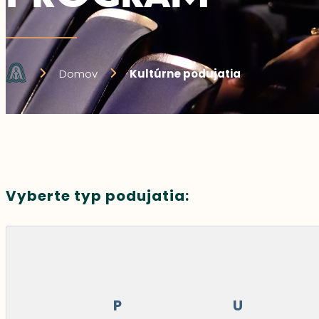
Domov
Kultúrne podujatia
Vyberte typ podujatia:
P
U