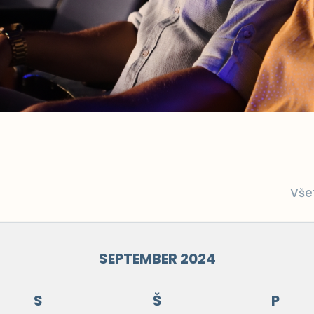
Vše
SEPTEMBER 2024
S
Š
P