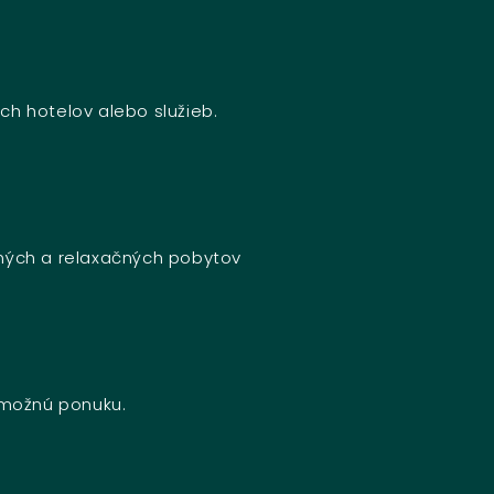
ch hotelov alebo služieb.
bných a relaxačných pobytov
u možnú ponuku.