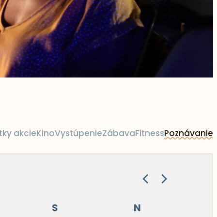
tky akcie
Kino
Vystúpenie
Zábava
Fitness
Poznávanie
S
N