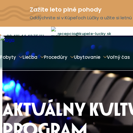
Zažite leto plné pohody
Oddýchnite si v Kúpeľoch Lúčky a užite si letn
recepcia@kupele-lucky.sk
00 421 44 43 75 111
Pobyty
Liečba
Procedúry
Ubytovanie
Voľný čas
AKTUÁLNY KUL
PROGRAM