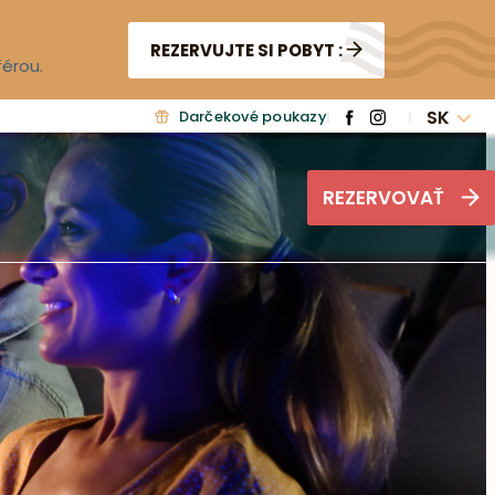
REZERVUJTE SI POBYT :
férou.
SK
Darčekové poukazy
REZERVOVAŤ