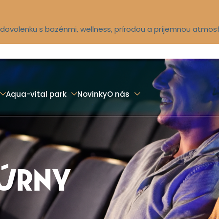
ú dovolenku s bazénmi, wellness, prírodou a príjemnou atmos
Aqua-vital park
Novinky
O nás
TÚRNY