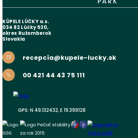
KÚPELE LÚČKY a.s.
034 82 Lúčky 530,
okres Ružomberok
Slovakia
recepcia@kupele-lucky.sk
00 421 44 43 75 111
GPS: N 49.132432, E 19.399128