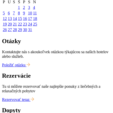
P
U
S
Š
P
S
N
1
2
3
4
5
6
7
8
9
10
11
12
13
14
15
16
17
18
19
20
21
22
23
24
25
26
27
28
29
30
31
Otázky
Kontaktujte nás s akoukoľvek otázkou týkajúcou sa našich hotelov
alebo služieb.
Položiť otázku
Rezervácie
Tu si môžete rezervovať naše najlepšie ponuky z liečebných a
relaxačných pobytov
Rezervovať teraz
Dopyty