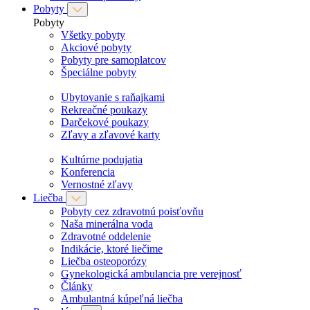
Pobyty
Pobyty
Všetky pobyty
Akciové pobyty
Pobyty pre samoplatcov
Špeciálne pobyty
Ubytovanie s raňajkami
Rekreačné poukazy
Darčekové poukazy
Zľavy a zľavové karty
Kultúrne podujatia
Konferencia
Vernostné zľavy
Liečba
Pobyty cez zdravotnú poisťovňu
Naša minerálna voda
Zdravotné oddelenie
Indikácie, ktoré liečime
Liečba osteoporózy
Gynekologická ambulancia pre verejnosť
Články
Ambulantná kúpeľná liečba