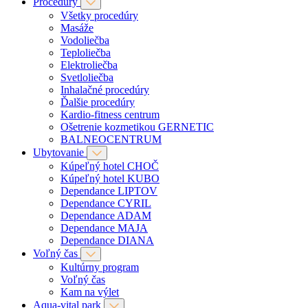
Procedúry
Všetky procedúry
Masáže
Vodoliečba
Teploliečba
Elektroliečba
Svetloliečba
Inhalačné procedúry
Ďalšie procedúry
Kardio-fitness centrum
Ošetrenie kozmetikou GERNETIC
BALNEOCENTRUM
Ubytovanie
Kúpeľný hotel CHOČ
Kúpeľný hotel KUBO
Dependance LIPTOV
Dependance CYRIL
Dependance ADAM
Dependance MAJA
Dependance DIANA
Voľný čas
Kultúrny program
Voľný čas
Kam na výlet
Aqua-vital park