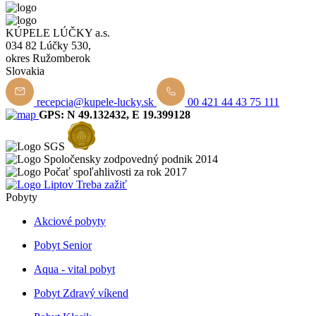
KÚPELE LÚČKY a.s.
034 82 Lúčky 530,
okres Ružomberok
Slovakia
recepcia@kupele-lucky.sk
00 421 44 43 75 111
GPS: N 49.132432, E 19.399128
Pobyty
Akciové pobyty
Pobyt Senior
Aqua - vital pobyt
Pobyt Zdravý víkend