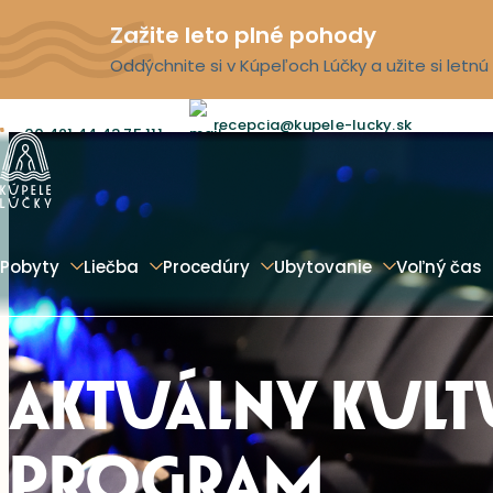
Zažite leto plné pohody
Oddýchnite si v Kúpeľoch Lúčky a užite si letn
recepcia@kupele-lucky.sk
00 421 44 43 75 111
Pobyty
Liečba
Procedúry
Ubytovanie
Voľný čas
AKTUÁLNY KUL
PROGRAM