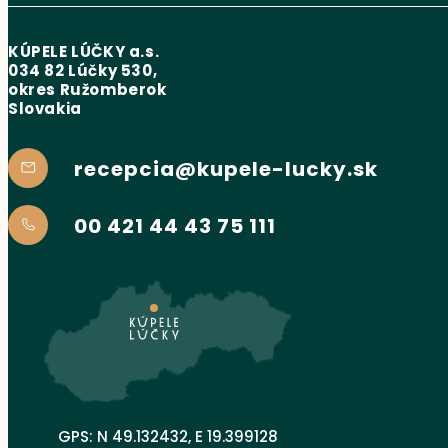
KÚPELE LÚČKY a.s.
034 82 Lúčky 530,
okres Ružomberok
Slovakia
recepcia@kupele-lucky.sk
00 421 44 43 75 111
GPS: N 49.132432, E 19.399128