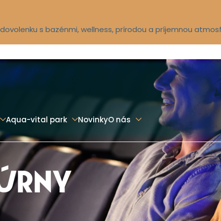
ú dovolenku s bazénmi, wellness, prírodou a príjemnou atmos
Aqua-vital park
Novinky
O nás
TÚRNY