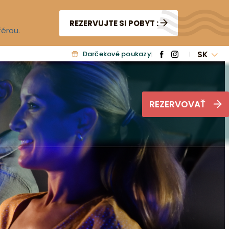
REZERVUJTE SI POBYT :
férou.
SK
Darčekové poukazy
REZERVOVAŤ