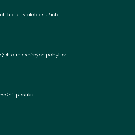
ch hotelov alebo služieb.
bných a relaxačných pobytov
u možnú ponuku.