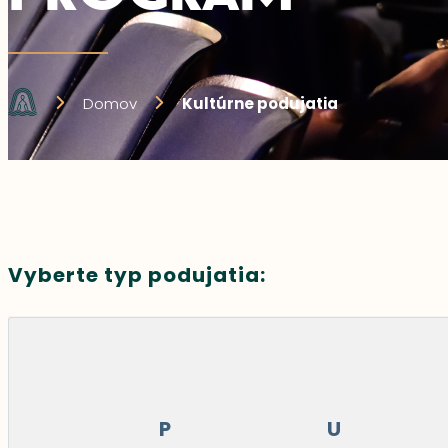
Domov
Kultúrne podujatia
Vyberte typ podujatia:
P
U