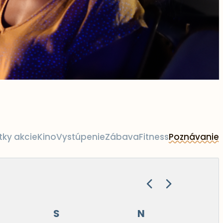
tky akcie
Kino
Vystúpenie
Zábava
Fitness
Poznávanie
S
N