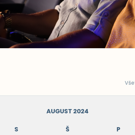
Vše
AUGUST 2024
S
Š
P