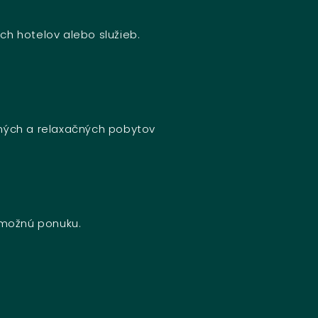
ch hotelov alebo služieb.
bných a relaxačných pobytov
u možnú ponuku.