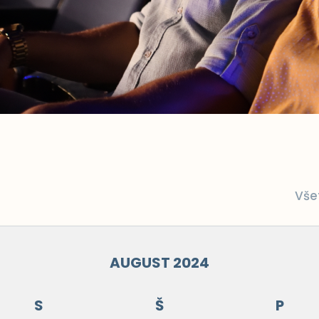
Vše
AUGUST 2024
S
Š
P