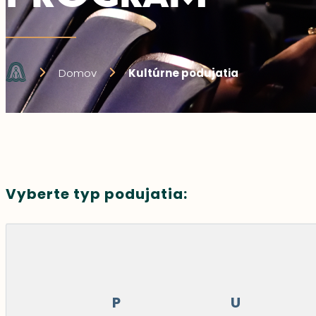
Domov
Kultúrne podujatia
Vyberte typ podujatia:
P
U