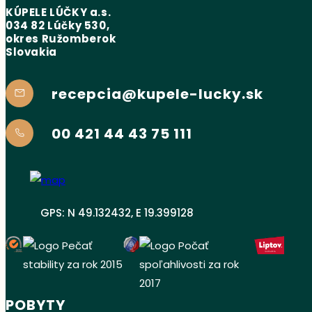
KÚPELE LÚČKY a.s.
034 82 Lúčky 530,
okres Ružomberok
Slovakia
recepcia@kupele-lucky.sk
00 421 44 43 75 111
GPS: N 49.132432, E 19.399128
POBYTY