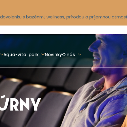
ú dovolenku s bazénmi, wellness, prírodou a príjemnou atmos
Aqua-vital park
Novinky
O nás
TÚRNY