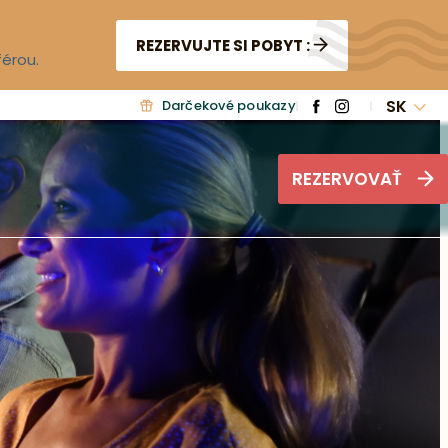
REZERVUJTE SI POBYT :
férou.
SK
Darčekové poukazy
REZERVOVAŤ