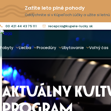
Zažite leto plné pohody
Oddýchnite si v Kúpeľoch Lúčky a užite si letn
00 421 44 43 75 111
recepcia@kupele-lucky.sk
Pobyty
Liečba
Procedúry
Ubytovanie
Voľný čas
AKTUÁLNY KUL
PROGRAM