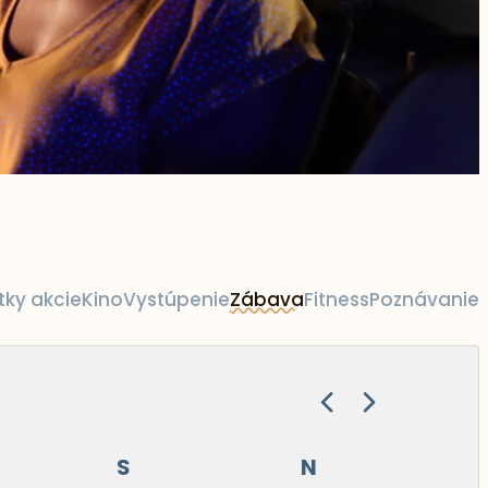
tky akcie
Kino
Vystúpenie
Zábava
Fitness
Poznávanie
S
N