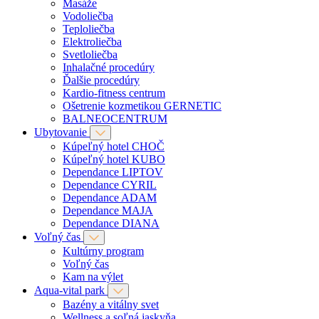
Masáže
Vodoliečba
Teploliečba
Elektroliečba
Svetloliečba
Inhalačné procedúry
Ďalšie procedúry
Kardio-fitness centrum
Ošetrenie kozmetikou GERNETIC
BALNEOCENTRUM
Ubytovanie
Kúpeľný hotel CHOČ
Kúpeľný hotel KUBO
Dependance LIPTOV
Dependance CYRIL
Dependance ADAM
Dependance MAJA
Dependance DIANA
Voľný čas
Kultúrny program
Voľný čas
Kam na výlet
Aqua-vital park
Bazény a vitálny svet
Wellness a soľná jaskyňa