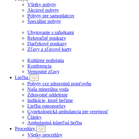
Všetky pobyty
Akciové pobyty
Pobyty pre samoplatcov
Špeciálne pobyty
Ubytovanie s raňajkami
Rekreačné poukazy
Darčekové poukazy
Zľavy a zľavové karty
Kultúrne podujatia
Konferencia
Vernostné zľavy
Liečba
Pobyty cez zdravotnú poisťovňu
Naša minerálna voda
Zdravotné oddelenie
Indikácie, ktoré liečime
Liečba osteoporózy
Gynekologická ambulancia pre verejnosť
Články
Ambulantná kúpeľná liečba
Procedúry
Všetky procedúry