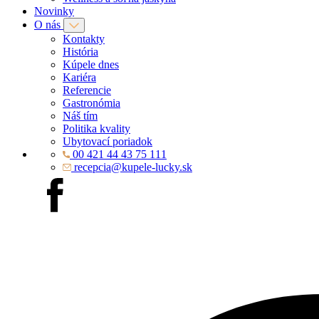
Novinky
O nás
Kontakty
História
Kúpele dnes
Kariéra
Referencie
Gastronómia
Náš tím
Politika kvality
Ubytovací poriadok
00 421 44 43 75 111
recepcia@kupele-lucky.sk